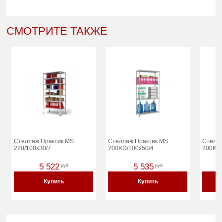
СМОТРИТЕ ТАКЖЕ
Стеллаж Практик MS
Стеллаж Практик MS
Стелл
220/100x30/7
200KD/100x50/4
200KD/
5 522
5 535
руб
руб
Купить
Купить