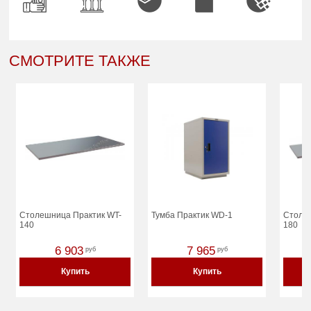
СМОТРИТЕ ТАКЖЕ
Столешница Практик WT-
Тумба Практик WD-1
Столе
140
180
6 903
7 965
руб
руб
Купить
Купить