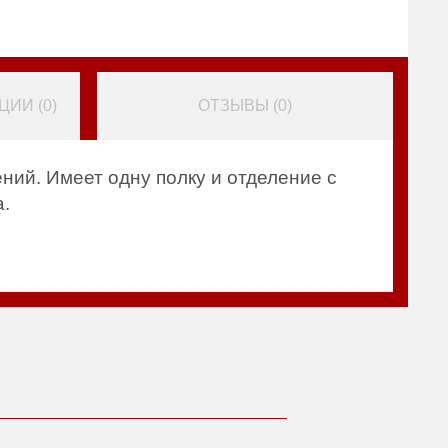
ИИ (
0
)
ОТЗЫВЫ (
0
)
ий. Имеет одну полку и отделение с
а.