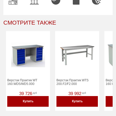
СМОТРИТЕ ТАКЖЕ
Верстак Практик WT
Верстак Практик WTS
Верста
160.WD5/WD5.000
200.F2/F2.000
160.W
39 726
39 992
руб
руб
Купить
Купить