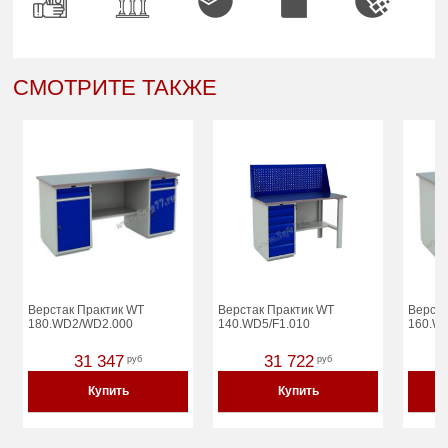
СМОТРИТЕ ТАКЖЕ
Верстак Практик WT
Верстак Практик WT
Верста
180.WD2/WD2.000
140.WD5/F1.010
160.W
31 347
31 722
руб
руб
Купить
Купить