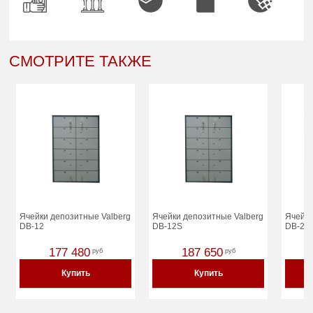
СМОТРИТЕ ТАКЖЕ
Ячейки депозитные Valberg
Ячейки депозитные Valberg
Ячейки
DB-12
DB-12S
DB-24
177 480
187 650
руб
руб
Купить
Купить