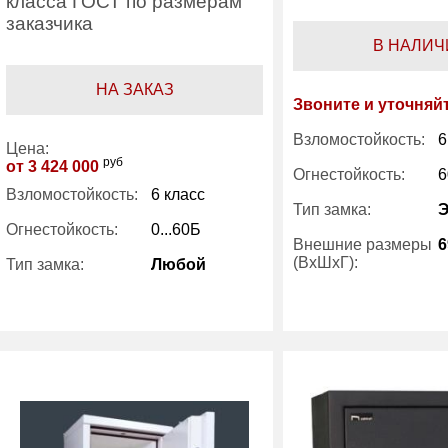
класса ГОСТ по размерам
заказчика
В НАЛИЧ
НА ЗАКАЗ
Звоните и уточняй
Взломостойкость:
6
Цена:
руб
от 3 424 000
Огнестойкость:
6
Взломостойкость:
6 класс
Тип замка:
Огнестойкость:
0...60Б
Внешние размеры
6
(ВхШхГ):
Тип замка:
Любой
Количество полок
Трейзер:
опция
(шт):
Вес (кг):
630
Вес (кг):
Гарантия:
1 год
Внутренний объем
(л):
Производитель:
SAFE77
Производитель: