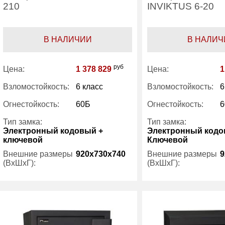
210
INVIKTUS 6-20
В НАЛИЧИИ
В НАЛИЧ
руб
Цена:
1 378 829
Цена:
1
Взломостойкость:
6 класс
Взломостойкость:
6
Огнестойкость:
60Б
Огнестойкость:
6
Тип замка:
Тип замка:
Электронный кодовый +
Электронный кодо
ключевой
Ключевой
Внешние размеры
920x730x740
Внешние размеры
9
(ВхШхГ):
(ВхШхГ):
Количество полок
1
Вес (кг):
(шт):
Внутренний объем
Вес (кг):
880
(л):