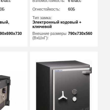
 класс
Взломостойкость:
6 класс
0Б
Огнестойкость:
60Б
Тип замка:
вый,
Электронный кодовый +
ключевой
90x690x730
Внешние размеры
790x730x560
(ВхШхГ):
669
Количество полок
1
(шт):
135
Вес (кг):
635
Stahlkraft
Внутренний объем
111
(л):
йфы 6 класса
Гарантия:
1 год
щиты
Производитель:
Chubb
Категория:
Сейфы 6 класса
защиты