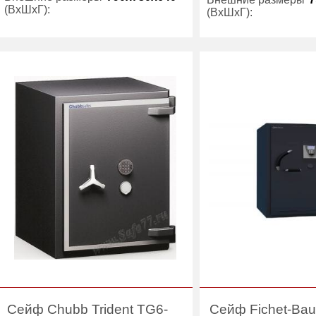
(ВхШхГ):
(ВхШхГ):
Вес (кг):
700
Вес (кг):
Внутренний объем
139
Внутренний объем
(л):
(л):
Производитель:
Fichet-Bauche
Производитель:
Категория:
Сейфы 6 класса
Категория:
Се
защиты
за
Сейф Chubb Trident TG6-
Сейф Fichet-Ba