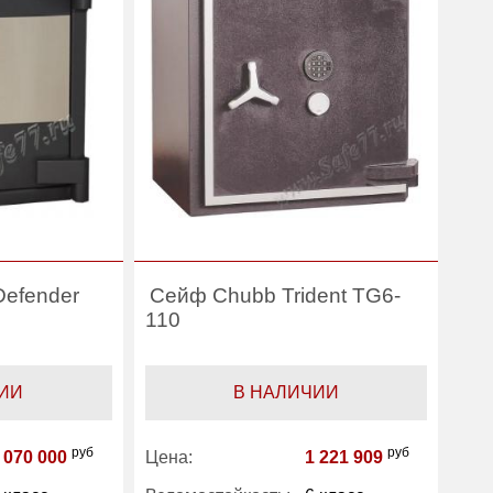
Категория:
Сейфы 6 класса
йфы 6 класса
защиты
щиты
Defender
Сейф Chubb Trident TG6-
110
ИИ
В НАЛИЧИИ
руб
руб
 070 000
Цена:
1 221 909