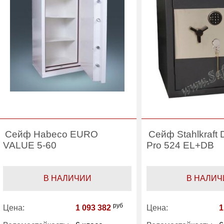
Категория:
Сейфы 6 класса
Категория:
Се
защиты
за
Сейф Habeco EURO
Сейф Stahlkraft 
VALUE 5-60
Pro 524 EL+DB
В НАЛИЧИИ
В НАЛИЧ
руб
Цена:
1 093 382
Цена:
1