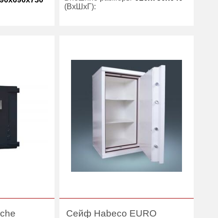
(ВхШхГ):
Количество полок
1
669
(шт):
135
Вес (кг):
790
Внутренний объем
168
Stahlkraft
(л):
йфы 6 класса
Гарантия:
1 год
щиты
Производитель:
Chubb
Категория:
Сейфы 6 класса
защиты
uche
Сейф Habeco EURO