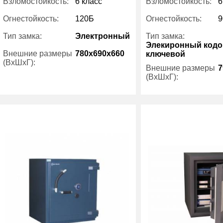
Взломостойкость:
6 класс
Взломостойкость:
6
Огнестойкость:
120Б
Огнестойкость:
9
Тип замка:
Электронный
Тип замка:
Элекиронный кодо
Внешние размеры
780x690x660
ключевой
(ВхШхГ):
Внешние размеры
7
(ВхШхГ):
Количество полок
1
(шт):
Вес (кг):
Вес (кг):
590
Внутренний объем
Внутренний объем
120
(л):
(л):
Производитель:
Производитель:
Habeco
Категория:
Се
Категория:
Сейфы 6 класса
за
защиты