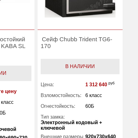
остойкий
Сейф Chubb Trident TG6-
4 KABA SL
170
В НАЛИЧИИ
ИИ
руб
Цена:
1 312 640
те цену
Взломостойкость:
6 класс
 класс
Огнестойкость:
60Б
0Б
Тип замка:
Электронный кодовый +
ключевой
ючевой
Внешние размеры
920x730x640
90x690x730