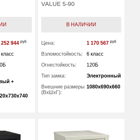
VALUE 5-90
ИИ
В НАЛИЧИИ
руб
руб
 252 944
Цена:
1 170 567
 класс
Взломостойкость:
6 класс
0Б
Огнестойкость:
120Б
Тип замка:
Электронный
вый +
Внешние размеры
1080x690x660
(ВхШхГ):
20x730x740
Количество полок
2
(шт):
880
Вес (кг):
790
210
Внутренний объем
180
(л):