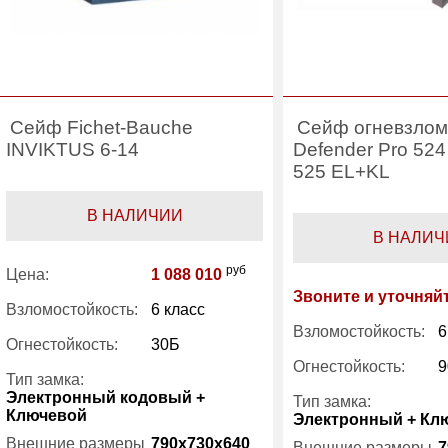
Сейф Fichet-Bauche
Сейф огневзлом
INVIKTUS 6-14
Defender Pro 52
525 EL+KL
В НАЛИЧИИ
В НАЛИЧ
руб
Цена:
1 088 010
Звоните и уточняй
Взломостойкость:
6 класс
Взломостойкость:
6
Огнестойкость:
30Б
Огнестойкость:
9
Тип замка:
Электронный кодовый +
Тип замка:
Ключевой
Электронный + Кл
Внешние размеры
790x730x640
Внешние размеры
7