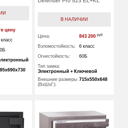
Defender Pro 523 EL+KL
ИИ
В НАЛИЧИИ
те цену
руб
Цена:
843 200
 класс
Взломостойкость:
6 класс
0Б
Огнестойкость:
60Б
Электронный
Тип замка:
95x690x730
Электронный + Ключевой
Внешние размеры
715x550x648
(ВхШхГ):
1
Вес (кг):
395
850
Внутренний объем
105
100
(л):
Производитель:
Stahlkraft
Robur