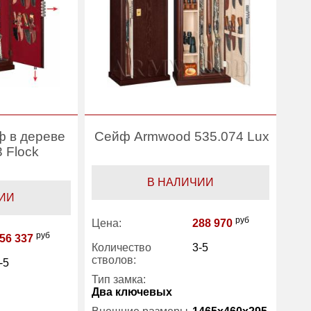
 в дереве
Сейф Armwood 535.074 Lux
 Flock
В НАЛИЧИИ
ИИ
руб
Цена:
288 970
руб
56 337
Количество
3-5
стволов:
-5
Тип замка:
Два ключевых