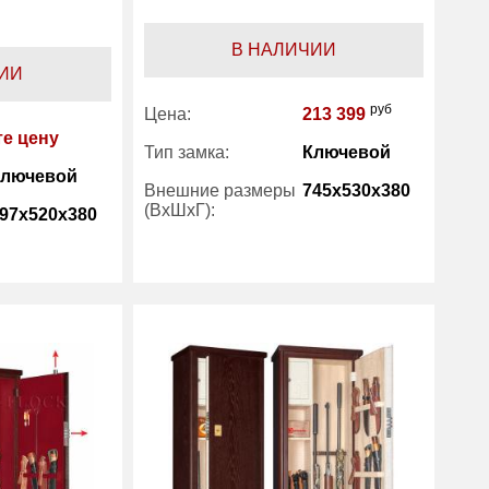
В НАЛИЧИИ
ИИ
руб
Цена:
213 399
те цену
Тип замка:
Ключевой
Ключевой
Внешние размеры
745x530x380
(ВхШхГ):
97x520x380
Количество полок
1
(шт):
1
Трейзер:
есть
есть
Вес (кг) :
57
ArmWood
Гарантия:
5 лет
Производитель:
ArmWood