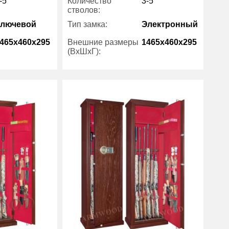
-5
Количество
3-5
стволов:
Ключевой
Тип замка:
Электронный
465x460x295
Внешние размеры
1465x460x295
(ВхШхГ):
есть
Трейзер:
есть
75
Вес (кг) :
75
5 лет
Гарантия:
5 лет
ArmWood
Производитель:
ArmWood