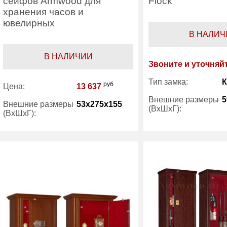
сейфов Armwood для
Flock
хранения часов и
ювелирных
В НАЛИЧ
В НАЛИЧИИ
Звоните и уточняй
Тип замка:
руб
Цена:
13 637
Внешние размеры
5
Внешние размеры
53x275x155
(ВхШхГ):
(ВхШхГ):
Количество полок
Производитель:
ArmWood
(шт):
Трейзер:
Производитель: