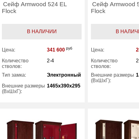
Сейф Armwood 524 EL
Сейф Armwood 5
Flock
Flock
В НАЛИЧИИ
В НАЛИЧ
руб
Цена:
341 600
Цена:
2
Количество
2-4
Количество
2
стволов:
стволов:
Тип замка:
Электронный
Внешние размеры
1
(ВхШхГ):
Внешние размеры
1465x390x295
(ВхШхГ):
Трейзер:
Вес (кг) :
70
Вес (кг) :
Гарантия:
5 лет
Гарантия:
Производитель:
ArmWood
Производитель: