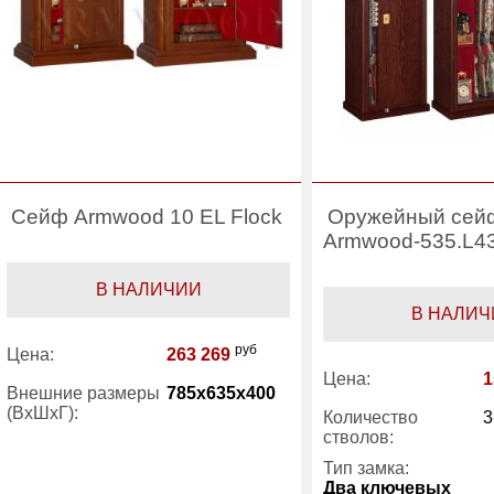
Сейф Armwood 10 EL Flock
Оружейный сейф
Armwood-535.L43
В НАЛИЧИИ
В НАЛИЧ
руб
Цена:
263 269
Цена:
1
Внешние размеры
785x635x400
(ВхШхГ):
Количество
3
стволов:
Количество полок
1
Тип замка:
(шт):
Два ключевых