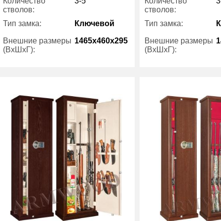
Количество
3-5
Количество
3
стволов:
стволов:
Тип замка:
Ключевой
Тип замка:
Внешние размеры
1465x460x295
Внешние размеры
1
(ВхШхГ):
(ВхШхГ):
Трейзер:
есть
Трейзер:
Вес (кг) :
75
Вес (кг) :
Гарантия:
5 лет
Гарантия:
Производитель:
ArmWood
Производитель: