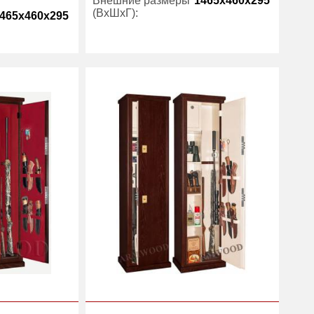
Внешние размеры
1465x460x295
(ВхШхГ):
465x460x295
Вес (кг) :
75
есть
Гарантия:
5 лет
75
Производитель:
ArmWood
5 лет
ArmWood