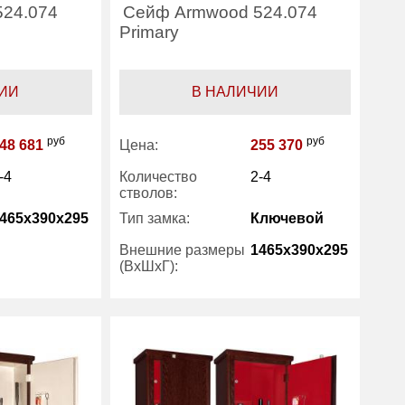
24.074
Сейф Armwood 524.074
Primary
ИИ
В НАЛИЧИИ
руб
руб
48 681
Цена:
255 370
-4
Количество
2-4
стволов:
465x390x295
Тип замка:
Ключевой
Внешние размеры
1465x390x295
(ВхШхГ):
есть
70
Трейзер:
есть
5 лет
Вес (кг) :
70
ArmWood
Гарантия:
5 лет