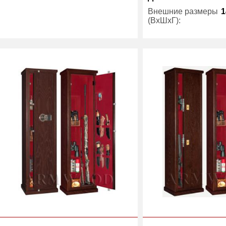
Трейзер:
есть
Внешние размеры
1
(ВхШхГ):
Вес (кг) :
57
Трейзер:
Гарантия:
5 лет
Вес (кг) :
Производитель:
ArmWood
Гарантия:
Производитель: