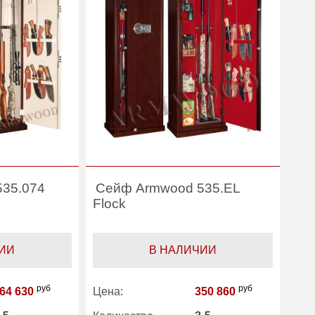
Производитель:
ArmWood
35.074
Сейф Armwood 535.EL
Flock
ИИ
В НАЛИЧИИ
руб
руб
64 630
Цена:
350 860