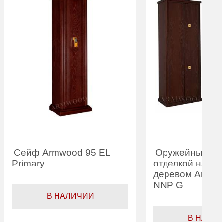
Сейф Armwood 95 EL
Оружейный се
Primary
отделкой нату
деревом Armw
NNP G
В НАЛИЧИИ
В НАЛИ