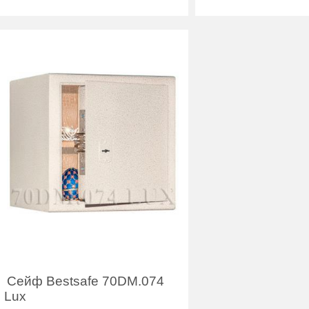
Вес (кг) :
19
Вес (кг) :
Внутренний объем
51
(л):
Внутренний объем
(л):
Гарантия:
7 лет
Гарантия:
Производитель:
Bestsafe
Производитель:
Сейф Bestsafe 70DM.074
Lux