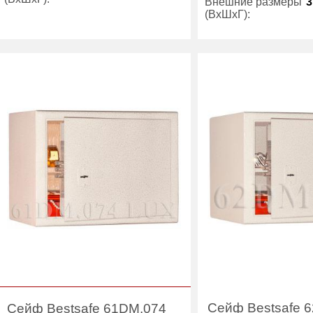
Внешние размеры
3
(ВхШхГ):
Вес (кг) :
14
Вес (кг) :
Внутренний объем
26
(л):
Внутренний объем
(л):
Гарантия:
7 лет
Гарантия:
Производитель:
Bestsafe
Производитель:
Сейф Bestsafe 
Сейф Bestsafe 61DM.074