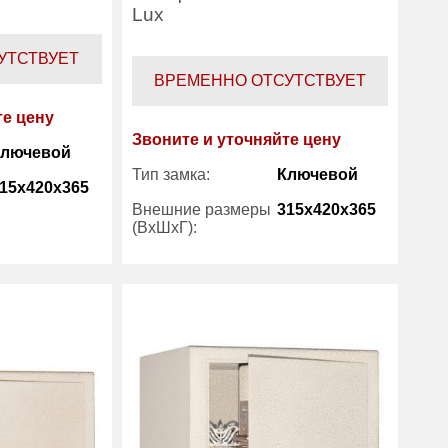
Lux
УТСТВУЕТ
ВРЕМЕННО ОТСУТСТВУЕТ
те цену
Звоните и уточняйте цену
Ключевой
Тип замка:
Ключевой
15x420x365
Внешние размеры
315x420x365
(ВхШхГ):
19
Вес (кг) :
19
51
Внутренний объем
51
(л):
7 лет
Гарантия:
7 лет
Bestsafe
Производитель:
Bestsafe