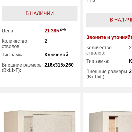
Lux
В НАЛИЧИИ
В НАЛИЧ
руб
Цена:
21 385
Звоните и уточняй
Количество
2
стволов:
Количество
2
стволов:
Тип замка:
Ключевой
Тип замка:
Внешние размеры
216x315x260
(ВхШхГ):
Внешние размеры
2
(ВхШхГ):
Трейзер:
есть
Трейзер:
Вес (кг) :
12
Вес (кг) :
Гарантия:
5 лет
Гарантия:
Производитель:
Bestsafe
Производитель: