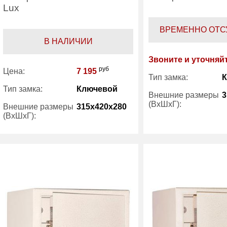
Lux
ВРЕМЕННО ОТС
В НАЛИЧИИ
Звоните и уточняй
руб
Цена:
7 195
Тип замка:
Тип замка:
Ключевой
Внешние размеры
3
(ВхШхГ):
Внешние размеры
315x420x280
(ВхШхГ):
Вес (кг) :
Вес (кг) :
16
Внутренний объем
(л):
Внутренний объем
28
(л):
Гарантия:
Гарантия:
7 лет
Производитель:
Производитель:
Bestsafe