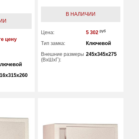
В НАЛИЧИИ
ИИ
руб
Цена:
5 302
те цену
Тип замка:
Ключевой
Внешние размеры
245x345x275
(ВхШхГ):
Ключевой
16x315x260
Вес (кг) :
14
Внутренний объем
23
(л):
есть
Гарантия:
7 лет
12
Производитель:
Bestsafe
7 лет
Bestsafe