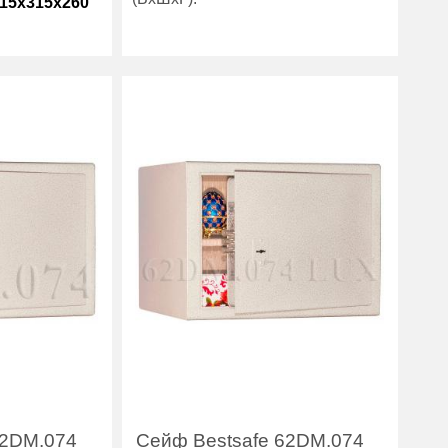
15x315x260
Вес (кг) :
18
14
Внутренний объем
37
(л):
26
Гарантия:
7 лет
7 лет
Производитель:
Bestsafe
Bestsafe
62DM.074
Сейф Bestsafe 62DM.074