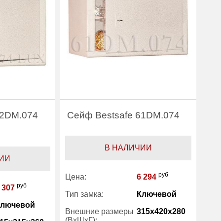
52DM.074
Сейф Bestsafe 61DM.074
В НАЛИЧИИ
ИИ
руб
Цена:
6 294
руб
 307
Тип замка:
Ключевой
Ключевой
Внешние размеры
315x420x280
(ВхШхГ):