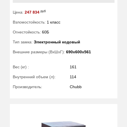
руб
Цена:
247 834
Взломостойкость:
1 класс
Огнестойкость:
60Б
Тип замка:
Электронный кодовый
Внешние размеры (ВхШхГ):
690x600x561
Вес (кг) :
161
Внутренний объем (л):
114
Производитель:
Chubb