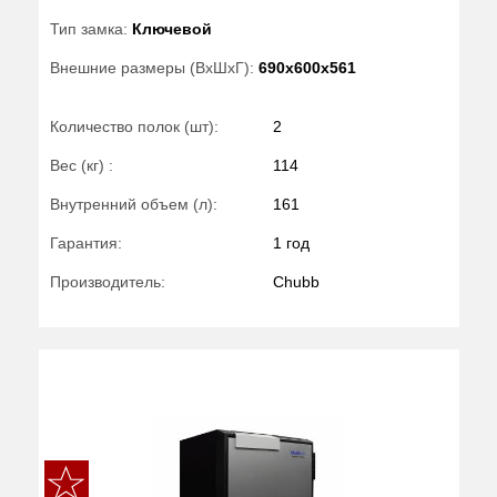
Тип замка:
Ключевой
Внешние размеры (ВхШхГ):
690x600x561
Количество полок (шт):
2
Вес (кг) :
114
Внутренний объем (л):
161
Гарантия:
1 год
Производитель:
Chubb