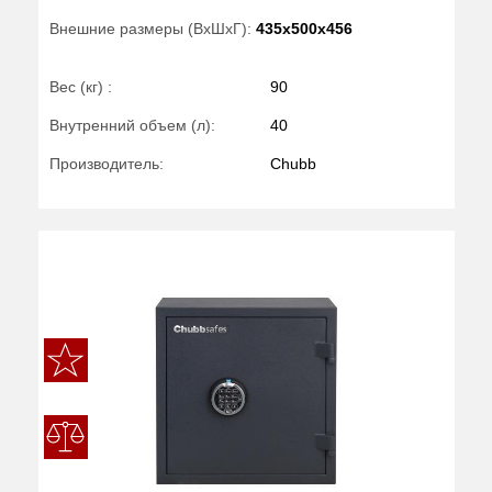
Внешние размеры (ВхШхГ):
435x500x456
Вес (кг) :
90
Внутренний объем (л):
40
Производитель:
Chubb