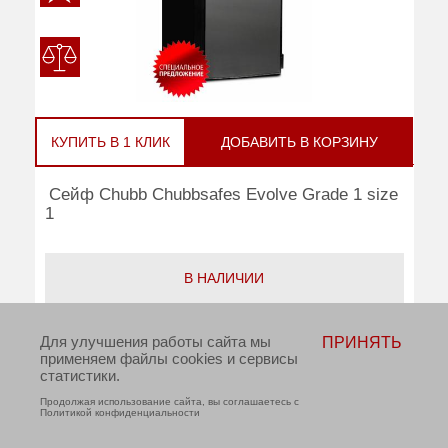
КУПИТЬ В 1 КЛИК
ДОБАВИТЬ В КОРЗИНУ
Сейф Chubb Chubbsafes Evolve Grade 1 size
1
В НАЛИЧИИ
руб
Цена:
261 250
Для улучшения работы сайта мы
ПРИНЯТЬ
применяем файлы cookies и сервисы
Взломостойкость:
1 класс
статистики.
Продолжая использование сайта, вы соглашаетесь с
Тип замка:
Электронный
Политикой конфиденциальности
Внешние размеры (ВхШхГ):
690x600x500