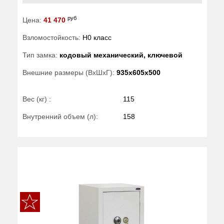
руб
Цена:
41 470
Взломостойкость:
H0 класс
Тип замка:
кодовый механический, ключевой
Внешние размеры (ВхШхГ):
935x605x500
Вес (кг) :
115
Внутренний объем (л):
158