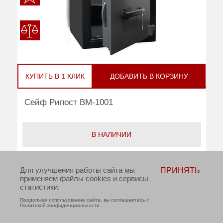
КУПИТЬ В 1 КЛИК
ДОБАВИТЬ В КОРЗИНУ
Сейф Рипост ВМ-1001
В НАЛИЧИИ
руб
Цена:
68 300
Для улучшения работы сайта мы
ПРИНЯТЬ
применяем файлы cookies и сервисы
Взломостойкость:
2 класс
статистики.
Огнестойкость:
30Б
Продолжая использование сайта, вы соглашаетесь с
Политикой конфиденциальности
Тип замка:
ключевой