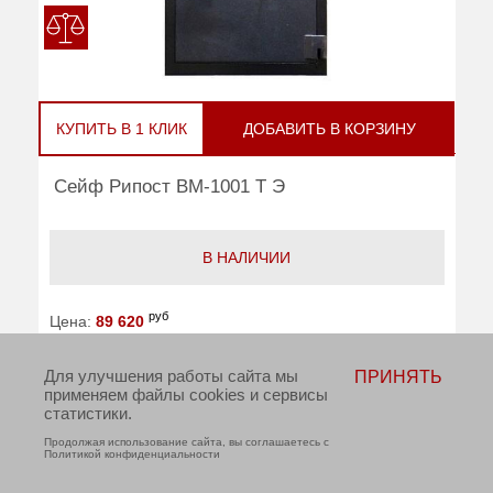
КУПИТЬ В 1 КЛИК
ДОБАВИТЬ В КОРЗИНУ
Сейф Рипост ВМ-1001 Т Э
В НАЛИЧИИ
руб
Цена:
89 620
Взломостойкость:
2 класс
Для улучшения работы сайта мы
ПРИНЯТЬ
применяем файлы cookies и сервисы
Огнестойкость:
30Б
статистики.
Тип замка:
электронный
Продолжая использование сайта, вы соглашаетесь с
Политикой конфиденциальности
Внешние размеры (ВхШхГ):
450x450x400