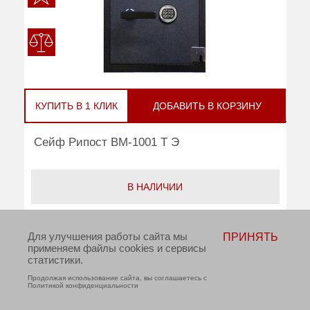
КУПИТЬ В 1 КЛИК
ДОБАВИТЬ В КОРЗИНУ
Сейф Рипост ВМ-1001 Т Э
В НАЛИЧИИ
руб
Цена:
89 620
Для улучшения работы сайта мы
ПРИНЯТЬ
применяем файлы cookies и сервисы
Взломостойкость:
2 класс
статистики.
Огнестойкость:
30Б
Продолжая использование сайта, вы соглашаетесь с
Политикой конфиденциальности
Тип замка:
электронный