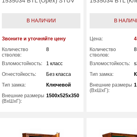
1535034 BTL (Орех) STUV
1535034 BTL (Кл
В НАЛИЧИИ
В НАЛИЧ
Звоните и уточняйте цену
Цена:
4
Количество
8
Количество
8
стволов:
стволов:
Взломостойкость:
1 класс
Взломостойкость:
s
Огнестойкость:
Без класса
Тип замка:
Тип замка:
Ключевой
Внешние размеры
1
(ВхШхГ):
Внешние размеры
1500x525x350
(ВхШхГ):
Трейзер:
Вес (кг) :
125
Вес (кг) :
Производитель:
Metalk
Производитель: