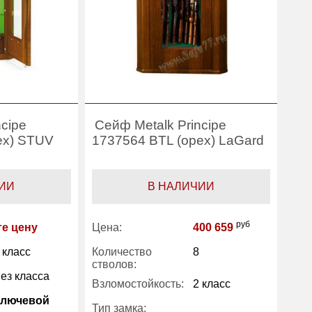
ncipe
Сейф Metalk Principe
ех) STUV
1737564 BTL (орех) LaGard
ИИ
В НАЛИЧИИ
руб
те цену
Цена:
400 659
 класс
Количество
8
стволов:
ез класса
Взломостойкость:
2 класс
Ключевой
Тип замка: