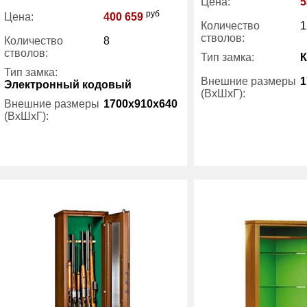
Цена:
5
руб
Цена:
400 659
Количество
1
стволов:
Количество
8
стволов:
Тип замка:
Тип замка:
Внешние размеры
1
Электронный кодовый
(ВхШхГ):
Внешние размеры
1700x910x640
(ВхШхГ):
Вес (кг) :
Вес (кг) :
219
Производитель:
Производитель:
Metalk