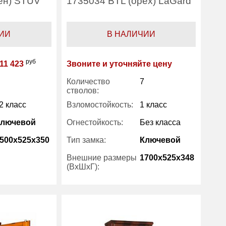
ен) STUV
1735034 BTL (орех) LaGard
ИИ
В НАЛИЧИИ
руб
11 423
Звоните и уточняйте цену
Количество
7
стволов:
2 класс
Взломостойкость:
1 класс
Ключевой
Огнестойкость:
Без класса
500x525x350
Тип замка:
Ключевой
Внешние размеры
1700x525x348
(ВхШхГ):
есть
125
Вес (кг) :
145
Metalk
Производитель:
Metalk