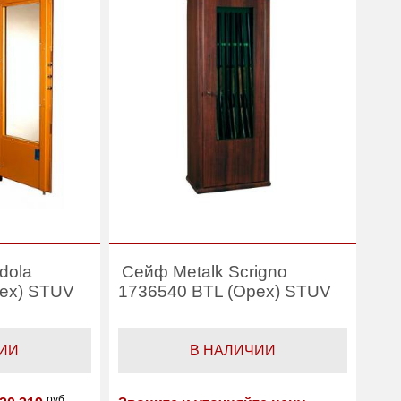
dola
Сейф Metalk Scrigno
рех) STUV
1736540 BTL (Орех) STUV
ИИ
В НАЛИЧИИ
руб