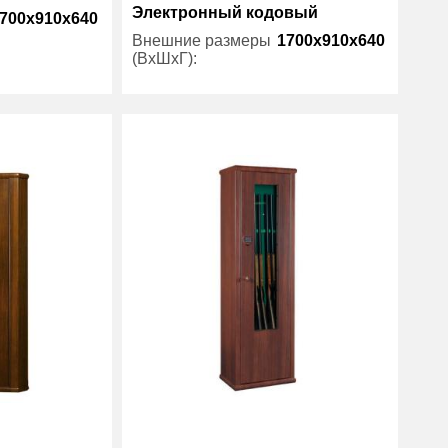
Электронный кодовый
700x910x640
Внешние размеры
1700x910x640
(ВхШхГ):
4
Трейзер:
есть
219
Вес (кг) :
205
Metalk
Внутренний объем
66
(л):
Производитель:
Metalk