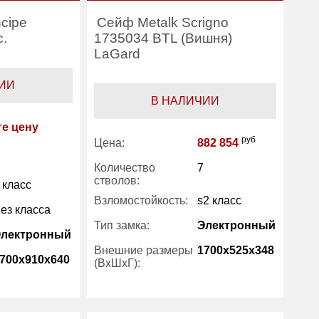
ncipe
Сейф Metalk Scrigno
c.
1735034 BTL (Вишня)
LaGard
ИИ
В НАЛИЧИИ
те цену
руб
Цена:
882 854
Количество
7
стволов:
 класс
Взломостойкость:
s2 класс
ез класса
Тип замка:
Электронный
Электронный
Внешние размеры
1700x525x348
700x910x640
(ВхШхГ):
Трейзер:
есть
205