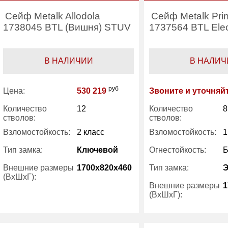
Сейф Metalk Allodola
Сейф Metalk Pri
1738045 BTL (Вишня) STUV
1737564 BTL Ele
В НАЛИЧИИ
В НАЛИЧ
руб
Цена:
530 219
Звоните и уточняй
Количество
12
Количество
8
стволов:
стволов:
Взломостойкость:
2 класс
Взломостойкость:
1
Тип замка:
Ключевой
Огнестойкость:
Б
Внешние размеры
1700x820x460
Тип замка:
(ВхШхГ):
Внешние размеры
1
(ВхШхГ):
Количество полок
1
(шт):
Вес (кг) :
Трейзер:
есть