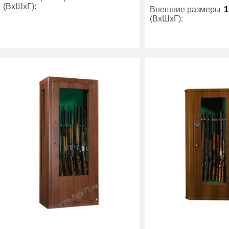
(ВхШхГ):
Внешние размеры
1
(ВхШхГ):
Вес (кг) :
160
Количество полок
Производитель:
Metalk
(шт):
Вес (кг) :
Производитель: