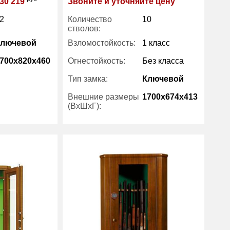
30 219
Звоните и уточняйте цену
2
Количество
10
стволов:
Ключевой
Взломостойкость:
1 класс
700x820x460
Огнестойкость:
Без класса
Тип замка:
Ключевой
266
Внешние размеры
1700x674x413
(ВхШхГ):
Metalk
Вес (кг) :
181
Производитель:
Metalk