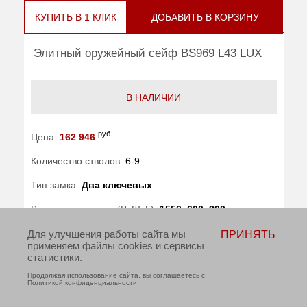
КУПИТЬ В 1 КЛИК
ДОБАВИТЬ В КОРЗИНУ
Элитный оружейный сейф BS969 L43 LUX
В НАЛИЧИИ
руб
Цена:
162 946
Количество стволов:
6-9
Тип замка:
Два ключевых
Внешние размеры (ВхШхГ):
1550x600x320
Для улучшения работы сайта мы
ПРИНЯТЬ
Трейзер:
есть
применяем файлы cookies и сервисы
статистики.
Вес (кг) :
124
Продолжая использование сайта, вы соглашаетесь с
Политикой конфиденциальности
Гарантия:
7 лет