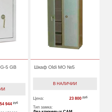
TG-5 GB
Шкаф Oldi МО №5
В НАЛИЧИИ
ИИ
руб
Цена:
23 800
руб
54 944
Тип замка:
Два ключевых САМ