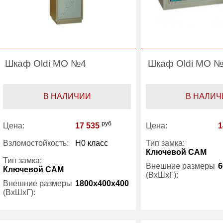
Шкаф Oldi МО №4
Шкаф Oldi МО 
В НАЛИЧИИ
В НАЛИЧ
руб
Цена:
17 535
Цена:
1
Взломостойкость:
H0 класс
Тип замка:
Ключевой САМ
Тип замка:
Внешние размеры
6
Ключевой САМ
(ВхШхГ):
Внешние размеры
1800x400x400
(ВхШхГ):
Количество полок
(шт):
Количество полок
4
Трейзер: