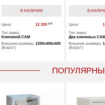
В НАЛИЧИИ
В НАЛИЧ
руб
Цена:
12 335
Цена:
1
Тип замка:
Тип замка:
Ключевой САМ
Два ключевых СА
Внешние размеры
1200x400x400
Внешние размеры
1
(ВхШхГ):
(ВхШхГ):
Вес (кг) :
20
Вес (кг) :
Гарантия:
1 год
Гарантия:
ПОПУЛЯРНЫ
Производитель:
Oldi
Производитель: