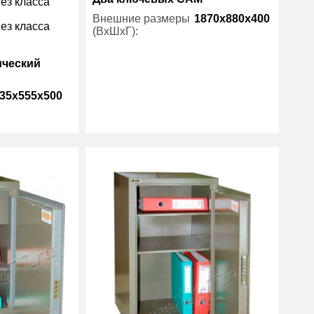
ез класса
Внешние размеры
1870x880x400
ез класса
(ВхШхГ):
ический
Количество полок
4
(шт):
35x555x500
Вес (кг) :
50
Гарантия:
1 год
105