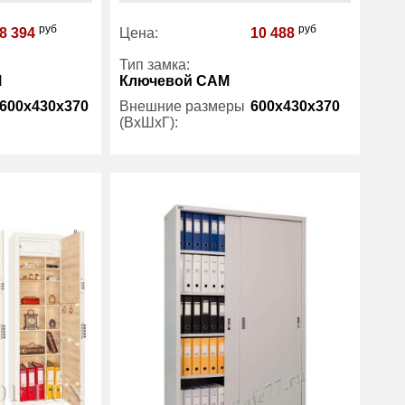
руб
руб
8 394
Цена:
10 488
Тип замка:
М
Ключевой САМ
600x430x370
Внешние размеры
600x430x370
(ВхШхГ):
3
Количество полок
1
(шт):
есть
Трейзер:
есть
45
Вес (кг) :
17
1 год
Гарантия:
1 год