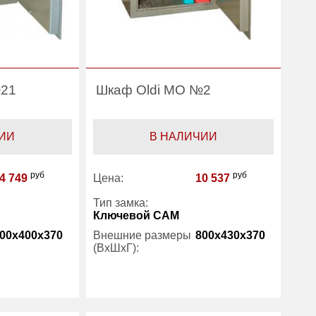
№21
Шкаф Oldi МО №2
ИИ
В НАЛИЧИИ
руб
руб
4 749
Цена:
10 537
Тип замка:
Ключевой САМ
00x400x370
Внешние размеры
800x430x370
(ВхШхГ):
1
Количество полок
2
(шт):
есть
Вес (кг) :
20