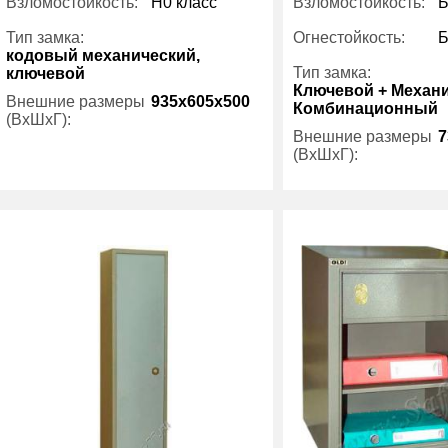
Взломостойкость:
H0 класс
Взломостойкость:
Б
Тип замка:
Огнестойкость:
Б
кодовый механический,
Тип замка:
ключевой
Ключевой + Механ
Внешние размеры
935x605x500
Комбинационный
(ВхШхГ):
Внешние размеры
7
(ВхШхГ):
Вес (кг) :
115
Внутренний объем
158
Вес (кг) :
(л):