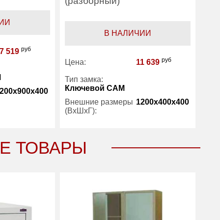
(разборный)
ИИ
В НАЛИЧИИ
руб
7 519
руб
Цена:
11 639
М
Тип замка:
Ключевой САМ
200x900x400
Внешние размеры
1200x400x400
(ВхШхГ):
30
Вес (кг) :
20
1 год
Е ТОВАРЫ
Гарантия:
1 год
Oldi
Производитель:
Oldi