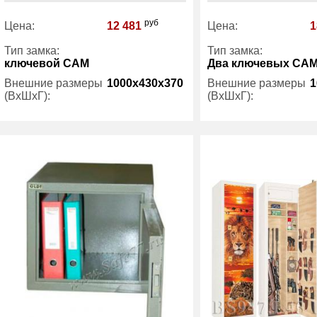
руб
Цена:
12 481
Цена:
1
Тип замка:
Тип замка:
ключевой САМ
Два ключевых СА
Внешние размеры
1000x430x370
Внешние размеры
1
(ВхШхГ):
(ВхШхГ):
Количество полок
2
Количество полок
(шт):
(шт):
Трейзер:
есть
Трейзер:
Вес (кг) :
28
Вес (кг) :
Гарантия:
1 год
Гарантия: