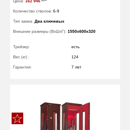
Цена:
162 946
Количество стволов:
6-9
Тип замка:
Два ключевых
Внешние размеры (ВхШхГ):
1550x600x320
Трейзер:
есть
Вес (кг) :
124
Гарантия:
7 лет