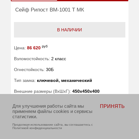
Сейф Рипост ВМ-1001 Т МК
В НАЛИЧИИ
руб
Цена:
86 620
Взломостойкость:
2 класс
Огнестойкость:
30Б
Тип замка:
ключевой, механический
Внешние размеры (ВхШхГ):
450x450x400
Для улучшения работы сайта мы
ПРИНЯТЬ
Вес (кг) :
115
применяем файлы cookies и сервисы
статистики.
Внутренний объем (л):
41
Продолжая использование сайта, вы соглашаетесь с
Политикой конфиденциальности