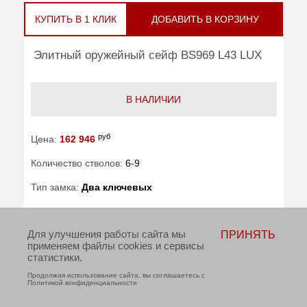
КУПИТЬ В 1 КЛИК
ДОБАВИТЬ В КОРЗИНУ
Элитный оружейный сейф BS969 L43 LUX
В НАЛИЧИИ
руб
Цена:
162 946
Количество стволов:
6-9
Тип замка:
Два ключевых
Внешние размеры (ВхШхГ):
1550x600x320
Для улучшения работы сайта мы
ПРИНЯТЬ
применяем файлы cookies и сервисы
Трейзер:
есть
статистики.
Вес (кг) :
124
Продолжая использование сайта, вы соглашаетесь с
Политикой конфиденциальности
Гарантия:
7 лет