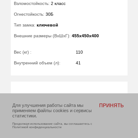
Взломостойкость:
2 класс
Огнестойкость:
30Б
Тип замка:
ключевой
Внешние размеры (ВхШхГ):
455x450x400
Вес (кг) :
110
Внутренний объем (л):
41
Для улучшения работы сайта мы
ПРИНЯТЬ
применяем файлы cookies и сервисы
статистики.
Продолжая использование сайта, вы соглашаетесь с
Политикой конфиденциальности