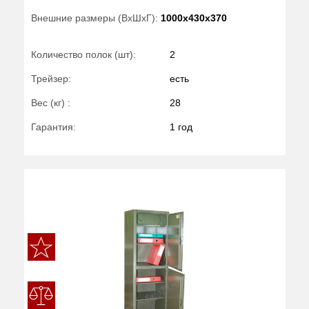
Внешние размеры (ВхШхГ):
1000x430x370
Количество полок (шт):
2
Трейзер:
есть
Вес (кг) :
28
Гарантия:
1 год