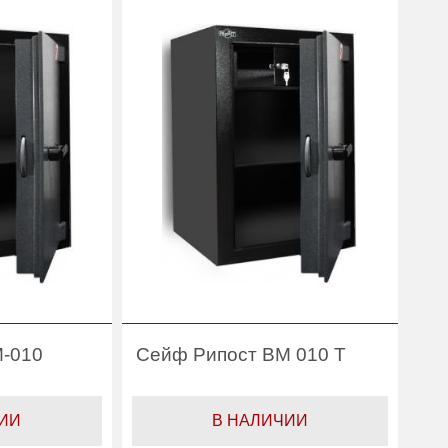
(шт):
Вес (кг) :
160
Рипост
Внутренний объем
41.40
(л):
Гарантия:
1 год
Производитель:
Рипост
-010
Сейф Рипост ВМ 010 Т
ИИ
В НАЛИЧИИ