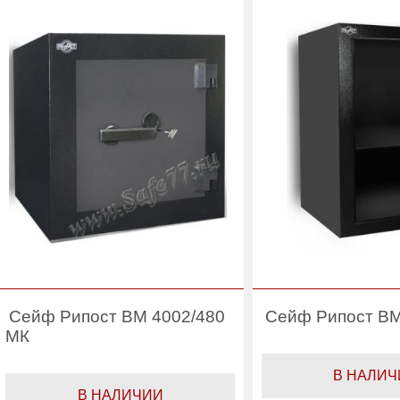
(л):
(л):
Производитель:
Производитель:
Рипост
Сейф Рипост ВМ 4002/480
Сейф Рипост ВМ
МК
В НАЛИЧ
В НАЛИЧИИ