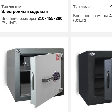
Тип замка:
Тип замка:
Электронный кодовый
Внешние размеры
4
Внешние размеры
310x455x360
(ВхШхГ):
(ВхШхГ):
Вес (кг) :
Вес (кг) :
55
Внутренний объем
Внутренний объем
26.60
(л):
(л):
Производитель:
Производитель:
Рипост