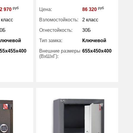
руб
руб
2 970
Цена:
86 320
 класс
Взломостойкость:
2 класс
0Б
Огнестойкость:
30Б
Ключевой
Тип замка:
Ключевой
55x455x400
Внешние размеры
655x450x400
(ВхШхГ):
140
Вес (кг) :
145
63.90
Внутренний объем
60.30
(л):
Рипост
Производитель:
Рипост