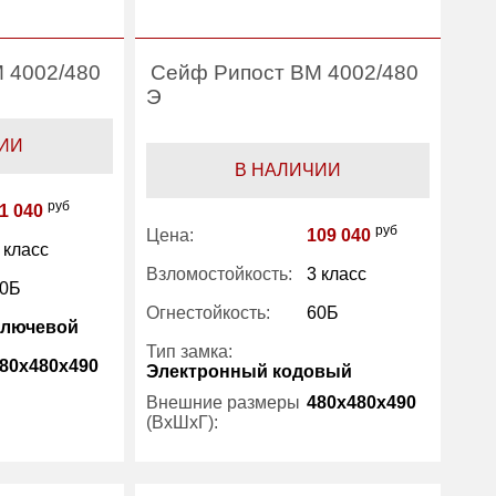
 4002/480
Сейф Рипост ВМ 4002/480
Э
ИИ
В НАЛИЧИИ
руб
1 040
руб
Цена:
109 040
 класс
Взломостойкость:
3 класс
0Б
Огнестойкость:
60Б
Ключевой
Тип замка:
80x480x490
Электронный кодовый
Внешние размеры
480x480x490
(ВхШхГ):
160
Количество полок
1
41.40