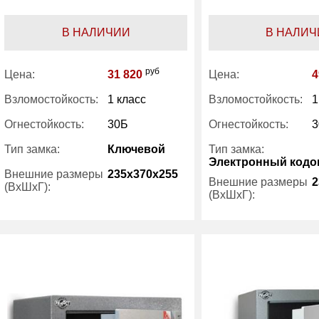
В НАЛИЧИИ
В НАЛИЧ
руб
Цена:
31 820
Цена:
4
Взломостойкость:
1 класс
Взломостойкость:
1
Огнестойкость:
30Б
Огнестойкость:
3
Тип замка:
Ключевой
Тип замка:
Электронный код
Внешние размеры
235x370x255
Внешние размеры
2
(ВхШхГ):
(ВхШхГ):
Вес (кг) :
30
Вес (кг) :
Внутренний объем
14.10
Внутренний объем
(л):
(л):
Производитель:
Рипост
Производитель: