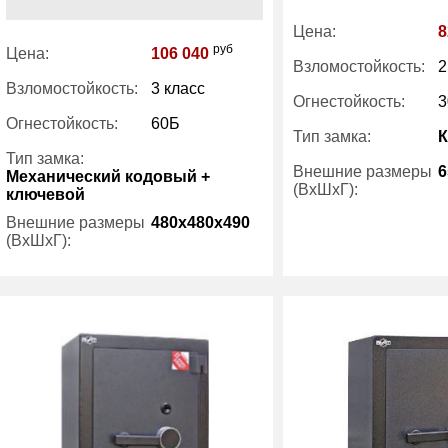
Цена:
8
руб
Цена:
106 040
Взломостойкость:
2
Взломостойкость:
3 класс
Огнестойкость:
3
Огнестойкость:
60Б
Тип замка:
Тип замка:
Внешние размеры
6
Механический кодовый +
(ВхШхГ):
ключевой
Внешние размеры
480x480x490
Вес (кг) :
(ВхШхГ):
Внутренний объем
Количество полок
1
(л):
(шт):
Производитель:
Вес (кг) :
160
Внутренний объем
41.40
(л):
Гарантия:
1 год