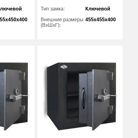
Ключевой
Тип замка:
Ключевой
55x450x400
Внешние размеры
455x455x400
(ВхШхГ):
90
Вес (кг) :
95
48.30
Внутренний объем
48.30
(л):
Рипост
Производитель:
Рипост