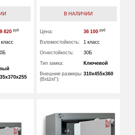
ИИ
В НАЛИЧИИ
руб
руб
9 820
Цена:
36 100
 класс
Взломостойкость:
1 класс
0Б
Огнестойкость:
30Б
Тип замка:
Ключевой
овый
Внешние размеры
310x455x360
35x370x255
(ВхШхГ):
Вес (кг) :
55
30
Внутренний объем
26.60
14.10
(л):
Производитель:
Рипост
Рипост