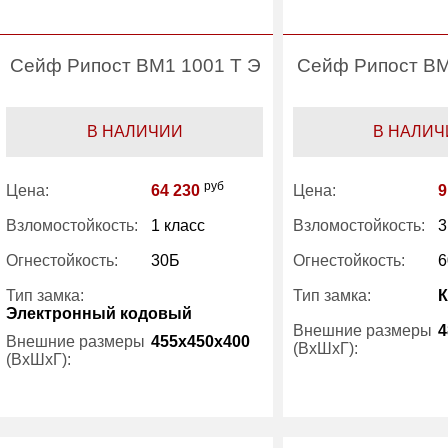
Сейф Рипост ВМ1 1001 Т Э
Сейф Рипост ВМ
В НАЛИЧИИ
В НАЛИЧ
руб
Цена:
64 230
Цена:
9
Взломостойкость:
1 класс
Взломостойкость:
3
Огнестойкость:
30Б
Огнестойкость:
6
Тип замка:
Тип замка:
Электронный кодовый
Внешние размеры
4
Внешние размеры
455x450x400
(ВхШхГ):
(ВхШхГ):
Вес (кг) :
Вес (кг) :
95
Внутренний объем
Внутренний объем
48.30