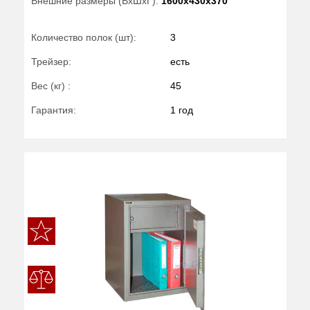
Внешние размеры (ВхШхГ):
1600x430x370
Количество полок (шт):
3
Трейзер:
есть
Вес (кг) :
45
Гарантия:
1 год