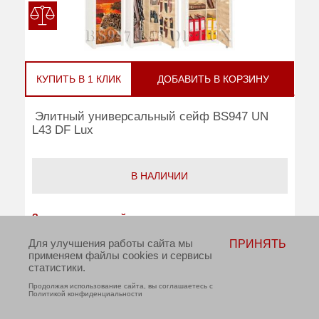
КУПИТЬ В 1 КЛИК
ДОБАВИТЬ В КОРЗИНУ
Элитный универсальный сейф BS947 UN
L43 DF Lux
В НАЛИЧИИ
Звоните и уточняйте цену
Количество стволов:
5-7
Для улучшения работы сайта мы
ПРИНЯТЬ
применяем файлы cookies и сервисы
Тип замка:
Два ключевых
статистики.
Продолжая использование сайта, вы соглашаетесь с
Внешние размеры (ВхШхГ):
1700x470x350
Политикой конфиденциальности