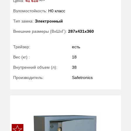
Цена:
41 610
Взломостойкость:
H0 класс
Тип замка:
Электронный
Внешние размеры (ВхШхГ):
287x431x360
Трейзер:
есть
Вес (кг) :
18
Внутренний объем (л):
38
Производитель:
Safetronics