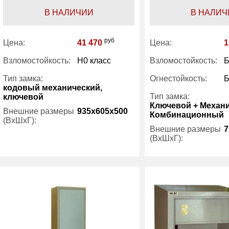
В НАЛИЧИИ
В НАЛИЧ
руб
Цена:
41 470
Цена:
1
Взломостойкость:
H0 класс
Взломостойкость:
Б
Тип замка:
Огнестойкость:
Б
кодовый механический,
Тип замка:
ключевой
Ключевой + Механ
Внешние размеры
935x605x500
Комбинационный
(ВхШхГ):
Внешние размеры
7
(ВхШхГ):
Вес (кг) :
115
Внутренний объем
158
Вес (кг) :
(л):