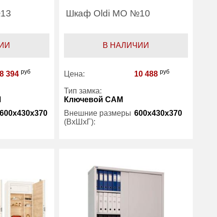
№13
Шкаф Oldi МО №10
ИИ
В НАЛИЧИИ
руб
руб
8 394
Цена:
10 488
Тип замка:
М
Ключевой САМ
600x430x370
Внешние размеры
600x430x370
(ВхШхГ):
3
Количество полок
1
(шт):
есть
Трейзер:
есть
45
Вес (кг) :
17
1 год
Гарантия:
1 год