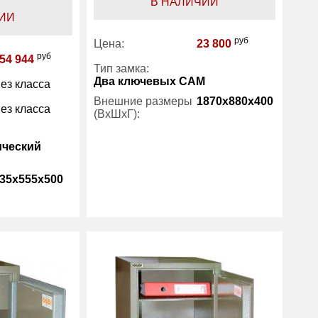
В НАЛИЧИИ
ИИ
руб
Цена:
23 800
руб
54 944
Тип замка:
Два ключевых САМ
ез класса
Внешние размеры
1870x880x400
ез класса
(ВхШхГ):
ический
Количество полок
4
(шт):
35x555x500
Вес (кг) :
50
Гарантия:
1 год
105