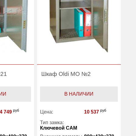
№21
Шкаф Oldi МО №2
ИИ
В НАЛИЧИИ
руб
руб
4 749
Цена:
10 537
Тип замка:
Ключевой САМ