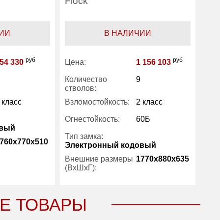
Flock
ИИ
В НАЛИЧИИ
руб
руб
54 330
Цена:
1 156 103
Количество
9
стволов:
 класс
Взломостойкость:
2 класс
Огнестойкость:
60Б
овый
Тип замка:
760x770x510
Электронный кодовый
Внешние размеры
1770x880x635
(ВхШхГ):
281
320
Вес (кг) :
545
Е ТОВАРЫ
Гарантия:
5 лет
5 лет