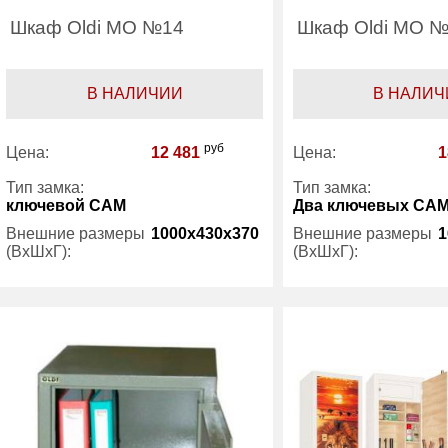
Шкаф Oldi МО №14
Шкаф Oldi МО 
В НАЛИЧИИ
В НАЛИЧ
руб
Цена:
12 481
Цена:
1
Тип замка:
Тип замка:
ключевой САМ
Два ключевых СА
Внешние размеры
1000x430x370
Внешние размеры
1
(ВхШхГ):
(ВхШхГ):
Количество полок
2
Количество полок
(шт):
(шт):
Трейзер:
есть
Трейзер:
Вес (кг) :
28
Вес (кг) :
Гарантия:
1 год
Гарантия: