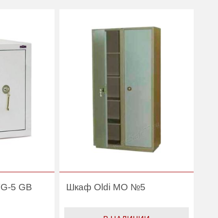
Производитель:
Safewood
Safewood
TG-5 GB
Шкаф Oldi МО №5