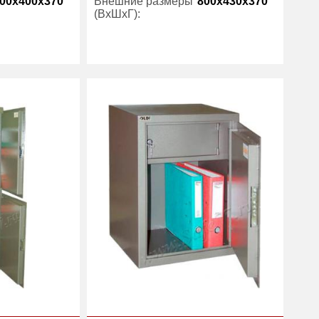
00x400x370
Внешние размеры
800x430x370
(ВхШхГ):
1
Количество полок
2
(шт):
есть
Вес (кг) :
20
33
Гарантия:
1 год
1 год