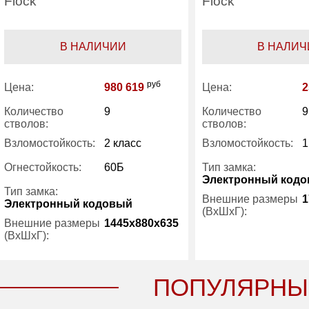
Flock
Flock
В НАЛИЧИИ
В НАЛИЧ
руб
Цена:
980 619
Цена:
2
Количество
9
Количество
9
стволов:
стволов:
Взломостойкость:
2 класс
Взломостойкость:
1
Огнестойкость:
60Б
Тип замка:
Электронный код
Тип замка:
Внешние размеры
1
Электронный кодовый
(ВхШхГ):
Внешние размеры
1445x880x635
(ВхШхГ):
Вес (кг) :
Трейзер:
есть
Внутренний объем
ПОПУЛЯРНЫ
(л):
Вес (кг) :
440
Гарантия: