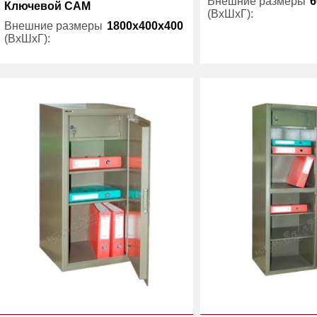
Внешние размеры
6
Ключевой САМ
(ВхШхГ):
Внешние размеры
1800x400x400
(ВхШхГ):
Количество полок
(шт):
Количество полок
4
Трейзер:
(шт):
Вес (кг) :
35
Вес (кг) :
Гарантия:
1 год
Гарантия: