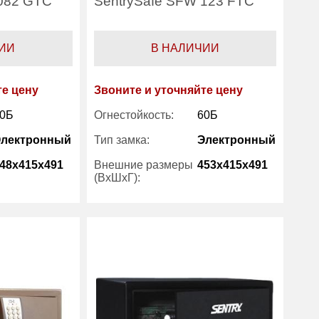
 082 GTC
SentrySafe SFW 123 FTC
ИИ
В НАЛИЧИИ
те цену
Звоните и уточняйте цену
0Б
Огнестойкость:
60Б
Электронный
Тип замка:
Электронный
48x415x491
Внешние размеры
453x415x491
(ВхШхГ):
1
Количество полок
1
(шт):
35
Вес (кг) :
38
Sentry
Производитель:
Sentry