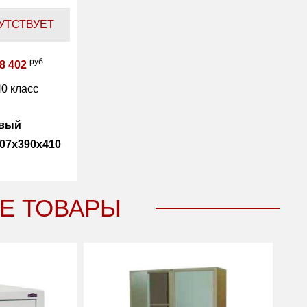
УТСТВУЕТ
руб
8 402
0 класс
овый
07x390x410
2
Е ТОВАРЫ
47
64.40
1 год
Sentry