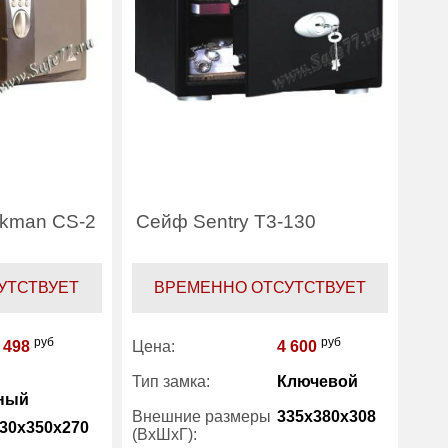
ckman CS-2
Сейф Sentry T3-130
УТСТВУЕТ
ВРЕМЕННО ОТСУТСТВУЕТ
руб
руб
 498
Цена:
4 600
Тип замка:
Ключевой
ный
Внешние размеры
335x380x308
30x350x270
(ВхШхГ):