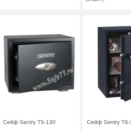
Вес (кг) :
8
Вес (кг) :
Внутренний объем
9
Внутренний объем
(л):
(л):
Производитель:
Sentry
Производитель:
Сейф Sentry T5-130
Сейф Sentry T6-