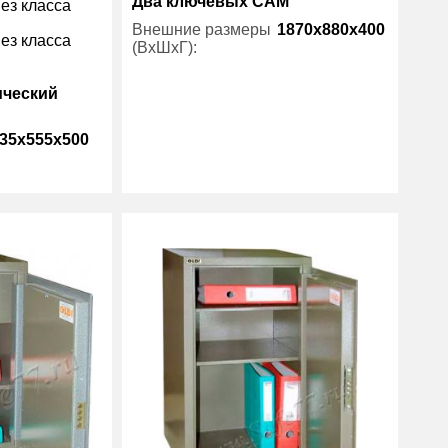
Два ключевых САМ
ез класса
Внешние размеры
1870x880x400
ез класса
(ВхШхГ):
ический
Количество полок
4
(шт):
35x555x500
Вес (кг) :
50
Гарантия:
1 год
105