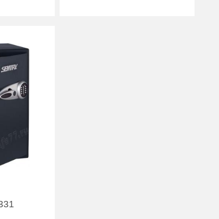
Количество полок
1
10
(шт):
14
Вес (кг) :
15.20
Внутренний объем
28.30
Sentry
(л):
Гарантия:
1 год
Производитель:
Sentry
331