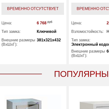
ВРЕМЕННО ОТСУТСТВУЕТ
ВРЕМЕННО ОТС
руб
Цена:
6 768
Цена:
2
Тип замка:
Ключевой
Взломостойкость:
H
Внешние размеры
381x321x432
Тип замка:
(ВхШхГ):
Электронный код
Внешние размеры
6
(ВхШхГ):
Количество полок
1
(шт):
Вес (кг) :
19.40
Количество полок
ПОПУЛЯРНЫ
(шт):
Внутренний объем
36.40
Вес (кг) :
(л):
Гарантия:
1 год
Внутренний объем
(л):
Производитель:
Sentry
Гарантия:
Производитель: