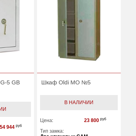
TG-5 GB
Шкаф Oldi МО №5
В НАЛИЧИИ
ИИ
руб
Цена:
23 800
руб
54 944
Тип замка: