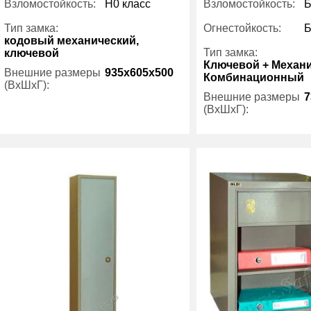
Взломостойкость:
H0 класс
Взломостойкость:
Б
Тип замка:
Огнестойкость:
Б
кодовый механический,
Тип замка:
ключевой
Ключевой + Механ
Внешние размеры
935x605x500
Комбинационный
(ВхШхГ):
Внешние размеры
7
(ВхШхГ):
Вес (кг) :
115
Внутренний объем
158
Вес (кг) :
(л):