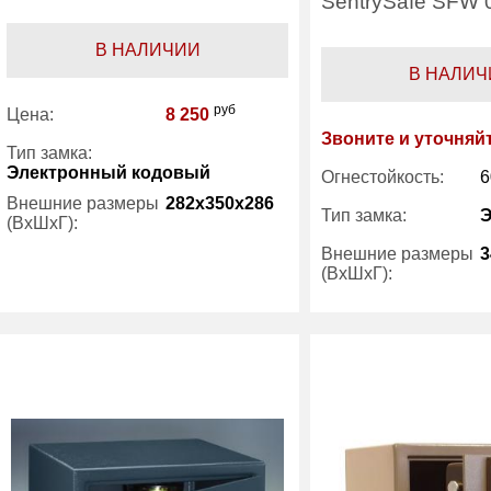
SentrySafe SFW
В НАЛИЧИИ
В НАЛИЧ
руб
Цена:
8 250
Звоните и уточняй
Тип замка:
Электронный кодовый
Огнестойкость:
6
Внешние размеры
282x350x286
Тип замка:
(ВхШхГ):
Внешние размеры
3
(ВхШхГ):
Количество полок
1
(шт):
Вес (кг) :
12.30
Количество полок
(шт):
Внутренний объем
15.10
Вес (кг) :
(л):
Гарантия:
1 год
Производитель:
Производитель:
Sentry