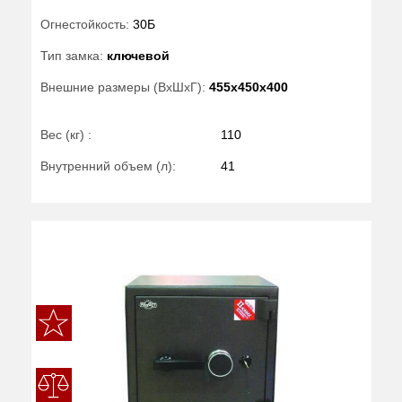
Огнестойкость:
30Б
Тип замка:
ключевой
Внешние размеры (ВхШхГ):
455x450x400
Вес (кг) :
110
Внутренний объем (л):
41