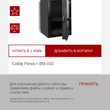
КУПИТЬ В 1 КЛИК
ДОБАВИТЬ В КОРЗИНУ
Сейф Рипост ВМ-010
В НАЛИЧИИ
Для улучшения работы сайта мы
ПРИНЯТЬ
применяем файлы cookies и сервисы
статистики.
руб
Цена:
82 970
Продолжая использование сайта, вы соглашаетесь с
Политикой конфиденциальности
Взломостойкость:
2 класс