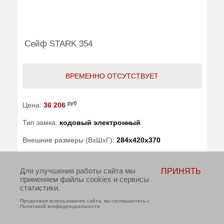
Сейф STARK 354
ВРЕМЕННО ОТСУТСТВУЕТ
руб
Цена:
36 206
Тип замка:
кодовый электронный
Внешние размеры (ВхШхГ):
284x420x370
Вес (кг) :
62
Для улучшения работы сайта мы
ПРИНЯТЬ
применяем файлы cookies и сервисы
Производитель:
Stark
статистики.
Продолжая использование сайта, вы соглашаетесь с
Политикой конфиденциальности