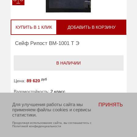
КУПИТЬ В 1 КЛИК
ДОБАВИТЬ В КОРЗИНУ
Сейф Рипост ВМ-1001 Т Э
В НАЛИЧИИ
руб
Цена:
89 620
Взломостойкость:
2 класс
Огнестойкость:
30Б
Для улучшения работы сайта мы
ПРИНЯТЬ
применяем файлы cookies и сервисы
Тип замка:
электронный
статистики.
Внешние размеры (ВхШхГ):
450x450x400
Продолжая использование сайта, вы соглашаетесь с
Политикой конфиденциальности