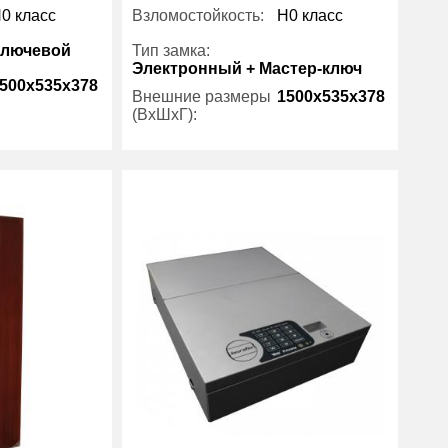
0 класс
Взломостойкость:
H0 класс
Ключевой
Тип замка:
Электронный + Мастер-ключ
500x535x378
Внешние размеры
1500x535x378
(ВхШхГ):
4
Количество полок
4
(шт):
есть
Вес (кг) :
105
105
Производитель:
Viro
Viro