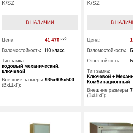
K/SZ
K/SZ
В НАЛИЧИИ
В НАЛИЧ
руб
Цена:
41 470
Цена:
1
Взломостойкость:
H0 класс
Взломостойкость:
Б
Тип замка:
Огнестойкость:
Б
кодовый механический,
Тип замка:
ключевой
Ключевой + Механ
Внешние размеры
935x605x500
Комбинационный
(ВхШхГ):
Внешние размеры
7
(ВхШхГ):
Вес (кг) :
115
Внутренний объем
158
Вес (кг) :
(л):