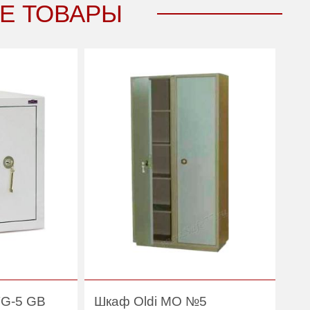
Е ТОВАРЫ
150
Viro
TG-5 GB
Шкаф Oldi МО №5