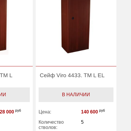
 TM L
Сейф Viro 4433. TM L EL
ИИ
В НАЛИЧИИ
руб
руб
28 000
Цена:
140 600
Количество
5
стволов: