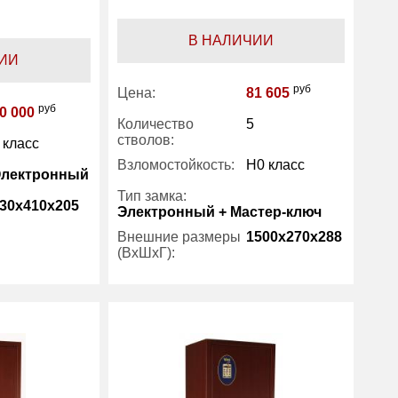
В НАЛИЧИИ
ИИ
руб
Цена:
81 605
руб
0 000
Количество
5
стволов:
 класс
Взломостойкость:
H0 класс
Электронный
Тип замка:
30x410x205
Электронный + Мастер-ключ
Внешние размеры
1500x270x288
(ВхШхГ):
22
Viro
Вес (кг) :
85
Производитель:
Viro