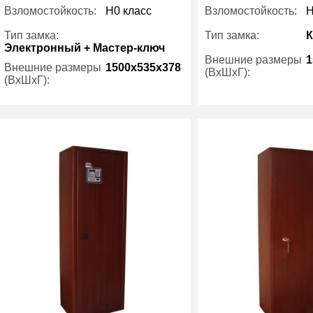
Взломостойкость:
H0 класс
Взломостойкость:
H
Тип замка:
Тип замка:
Электронный + Мастер-ключ
Внешние размеры
1
Внешние размеры
1500x535x378
(ВхШхГ):
(ВхШхГ):
Количество полок
Трейзер:
есть
(шт):
Вес (кг) :
98
Трейзер:
Производитель:
Viro
Вес (кг) :
Производитель: