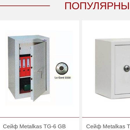
ПОПУЛЯРНЫ
Вес (кг) :
Вес (кг) :
98
Производитель:
Производитель:
Viro
Сейф Metalkas TG-6 GB
Сейф Metalkas 