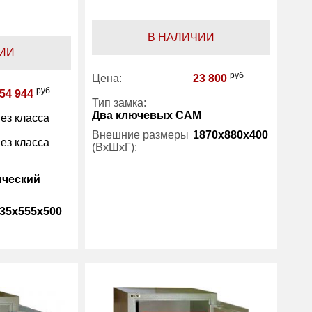
В НАЛИЧИИ
ИИ
руб
Цена:
23 800
руб
54 944
Тип замка:
Два ключевых САМ
ез класса
Внешние размеры
1870x880x400
ез класса
(ВхШхГ):
ический
Количество полок
4
(шт):
35x555x500
Вес (кг) :
50
Гарантия:
1 год
105