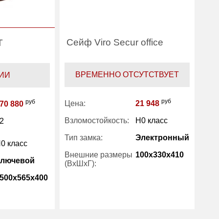
Сейф Viro Secur office
T
ВРЕМЕННО ОТСУТСТВУЕТ
ИИ
руб
руб
Цена:
21 948
70 880
Взломостойкость:
H0 класс
2
Тип замка:
Электронный
0 класс
Внешние размеры
100x330x410
Ключевой
(ВхШхГ):
500x565x400
Вес (кг) :
2.50
Производитель:
Viro
есть