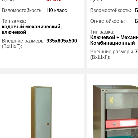
Взломостойкость:
H0 класс
Взломостойкость:
Б
Тип замка:
Огнестойкость:
Б
кодовый механический,
Тип замка:
ключевой
Ключевой + Механ
Внешние размеры
935x605x500
Комбинационный
(ВхШхГ):
Внешние размеры
7
(ВхШхГ):
Вес (кг) :
115
Внутренний объем
158
Вес (кг) :
(л):