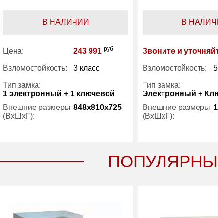
В НАЛИЧИИ
В НАЛИЧ
руб
Цена:
243 991
Звоните и уточняй
Взломостойкость:
3 класс
Взломостойкость:
5
Тип замка:
Тип замка:
1 электронный + 1 ключевой
Электронный + Кл
Внешние размеры
848x810x725
Внешние размеры
1
(ВхШхГ):
(ВхШхГ):
Вес (кг) :
860
Количество полок
(шт):
ПОПУЛЯРНЫ
Производитель:
Wertheim
Вес (кг) :
Производитель: