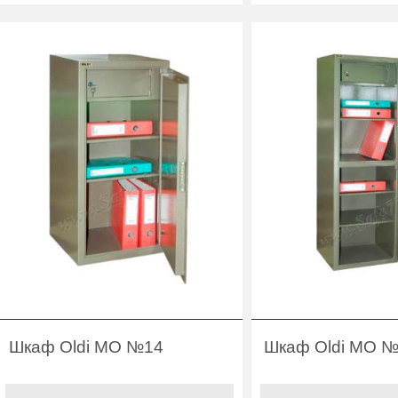
(шт):
Количество полок
4
Трейзер:
(шт):
Вес (кг) :
35
Вес (кг) :
Гарантия:
1 год
Гарантия:
Шкаф Oldi МО №14
Шкаф Oldi МО 