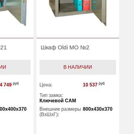
№21
Шкаф Oldi МО №2
ИИ
В НАЛИЧИИ
руб
руб
4 749
Цена:
10 537
Тип замка:
Ключевой САМ
00x400x370
Внешние размеры
800x430x370
(ВхШхГ):
1
Количество полок
2