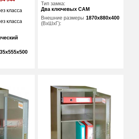
Тип замка:
Два ключевых САМ
ез класса
Внешние размеры
1870x880x400
ез класса
(ВхШхГ):
ический
Количество полок
4
(шт):
35x555x500
Вес (кг) :
50
Гарантия:
1 год
105