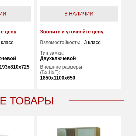
ИИ
В НАЛИЧИИ
те цену
Звоните и уточняйте цену
 класс
Взломостойкость:
3 класс
Тип замка:
ючевой
Двухключевой
193x810x725
Внешние размеры
(ВхШхГ):
1850x1100x650
1
Вес (кг) :
800
Е ТОВАРЫ
1100
Производитель:
Wertheim
Wertheim