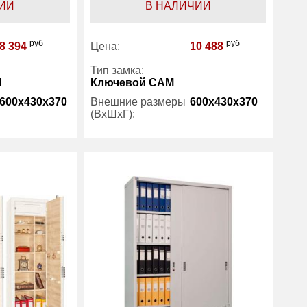
ИИ
В НАЛИЧИИ
руб
руб
8 394
Цена:
10 488
Тип замка:
М
Ключевой САМ
600x430x370
Внешние размеры
600x430x370
(ВхШхГ):
3
Количество полок
1
(шт):
есть
Трейзер:
есть
45
Вес (кг) :
17
1 год
Гарантия:
1 год