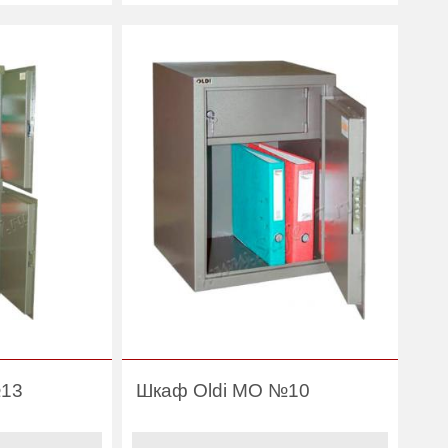
(шт):
есть
Вес (кг) :
20
33
Гарантия:
1 год
1 год
№13
Шкаф Oldi МО №10