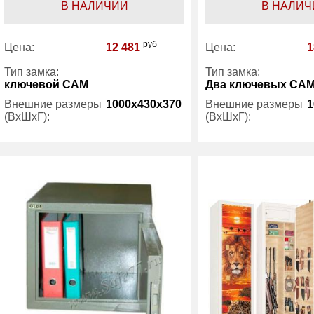
В НАЛИЧИИ
В НАЛИЧ
руб
Цена:
12 481
Цена:
1
Тип замка:
Тип замка:
ключевой САМ
Два ключевых СА
Внешние размеры
1000x430x370
Внешние размеры
1
(ВхШхГ):
(ВхШхГ):
Количество полок
2
Количество полок
(шт):
(шт):
Трейзер:
есть
Трейзер:
Вес (кг) :
28
Вес (кг) :
Гарантия:
1 год
Гарантия: