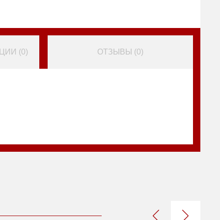
ИИ (
0
)
ОТЗЫВЫ (
0
)