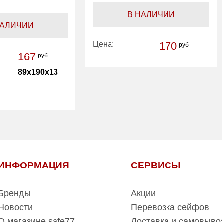
В НАЛИЧИИ
НАЛИЧИИ
Цена:
170
руб
167
руб
89x190x13
ль:
Практик
ИНФОРМАЦИЯ
СЕРВИСЫ
Бренды
Акции
Новости
Перевозка сейфов
О магазине safe77
Доставка и самовыво