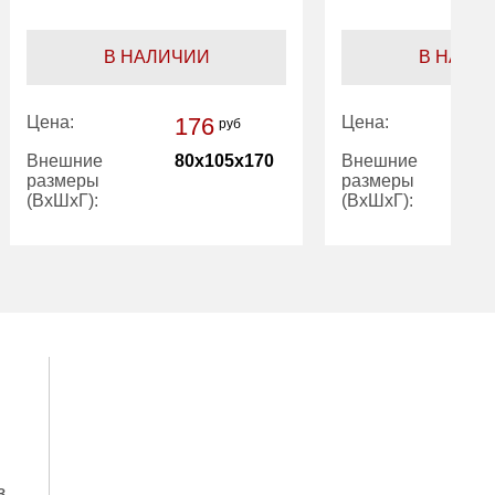
В НАЛИЧИИ
В НАЛИ
Цена:
176
Цена:
руб
Внешние
80x105x170
Внешние
размеры
размеры
(ВхШхГ):
(ВхШхГ):
Вес (кг):
з