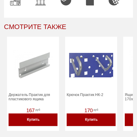
СМОТРИТЕ ТАКЖЕ
Держатель Практик для
Крючок Практик НК-2
Ящик п
пластикового ящика
170x8
167
170
руб
руб
Купить
Купить