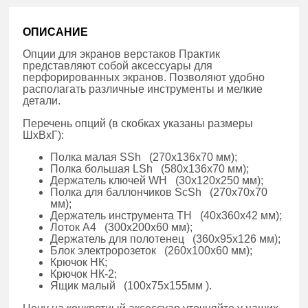
ОПИСАНИЕ
Опции для экранов верстаков Практик
представляют собой аксессуары для
перфорированных экранов. Позволяют удобно
располагать различные инструменты и мелкие
детали.
Перечень опций (в скобках указаны размеры
ШxВxГ):
Полка малая SSh (270x136x70 мм);
Полка большая LSh (580x136x70 мм);
Держатель ключей WH (30x120x250 мм);
Полка для баллончиков ScSh (270x70x70
мм);
Держатель инструмента TH (40x360x42 мм);
Лоток А4 (300x200x60 мм);
Держатель для полотенец (360x95x126 мм);
Блок электророзеток (260x100x60 мм);
Крючок НК;
Крючок НК-2;
Ящик малый (100x75x155мм ).