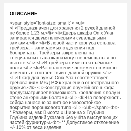
ОПИСАНИЕ
<span style="font-size: small;"> <ul>
<li>Предназначен для хранения 2 ружей длиной
не более 1.23 м.</li> <li>Дверь шкафа Onix Улан
запирается двумя ключевыми сувальдными
замками.</li> <li>В левой части корпуса есть два
трейзера – запираемых отделения под
боеприпасы. Трейзеры закреплены на
специальных салазках и могут перемещаться по
высоте.</li> <li>В трейзерах имеются съёмные
полки.</li> <li>Расположение ложементов можно
изменять в соответствии с длиной оружия.</li>
<li>Шкаф для ружья Onix Улан соответствует
требованиям МВД РФ к хранению огнестрельного
оружия.</li> <li>Конструкция оружейного шкафа
предусматривает возможность крепления к полу и
стене анкерными болтами.</li> <li>На поверхность
сейфа нанесено защитное износостойкое
покрытие порошкового типа.</li> </ul></span><br>
* Размеры, мм: Высота x Ширина x Глубина.
Глубина изделий указана без учёта выступающих
частей фурнитуры.<br> ** Допустимое отклонение
+/- 10% от веса изделия.