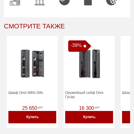
СМОТРИТЕ ТАКЖЕ
-39%
Шкаф Onix MINI-2Ms
Оружейный сейф Onix
Шкаф O
Гусар
25 650
16 300
руб
руб
Купить
Купить