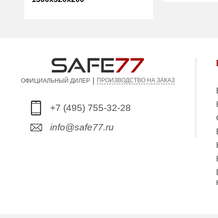
Трейзер:
Количество
2
Вес (кг):
полок (шт):
Трейзер:
есть
Вес (кг):
25.00
|
Гарантия:
1 год
ПРОИЗВОДСТВО НА ЗАКАЗ
ОФИЦИАЛЬНЫЙ ДИЛЕР
+7 (495) 755-32-28
info@safe77.ru