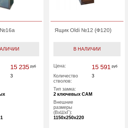
i №16a
Ящик Oldi №12 (Ф120)
НАЛИЧИИ
В НАЛИЧИИ
15 235
Цена:
15 591
руб
руб
3
Количество
3
стволов:
Тип замка:
ых
2 ключевых САМ
Внешние
размеры
(ВхШхГ):
51
1150x250x220