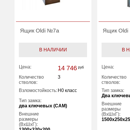
Ящик Oldi №7a
Ящик Old
В НАЛИЧИИ
В 
Цена:
14 746
Цена:
руб
Количество
3
Количество
стволов:
стволов:
Взломостойкость:
H0 класс
Тип замка:
Два ключев
Тип замка:
Внешние
два ключевых (САМ)
размеры
Внешние
(ВхШхГ):
размеры
1500x250x2
(ВхШхГ):
1300x320x200