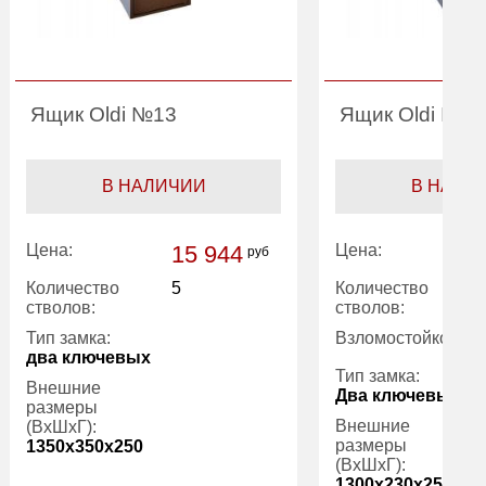
Ящик Oldi №13
Ящик Oldi №Ф
В НАЛИЧИИ
В НАЛИ
Цена:
15 944
Цена:
руб
Количество
5
Количество
стволов:
стволов:
Тип замка:
Взломостойкость:
два ключевых
Тип замка:
Внешние
Два ключевых С
размеры
Внешние
(ВхШхГ):
размеры
1350x350x250
(ВхШхГ):
1300x230x250