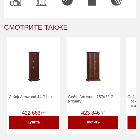
СМОТРИТЕ ТАКЖЕ
Сейф Armwood 44 G Lux
Сейф Armwood 757d32 G
Сейф 
Primary
Flock 
патино
422 663
423 846
руб
руб
Купить
Купить