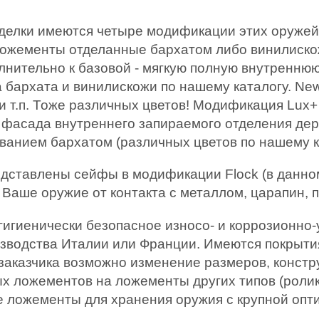
отделки имеются четыре модификации этих оруж
 ложементы отделанные бархатом либо винилиск
нительно к базовой - мягкую полную внутреннюю
 бархата и винилискожи по нашему каталогу. Ne
и т.п. Тоже различных цветов! Модификация Lux
 фасада внутреннего запираемого отделения дер
ванием бархатом (различных цветов по нашему к
дставлены сейфы в модификации Flock (в данном
Ваше оружие от контакта с металлом, царапин, п
гигиенически безопасное износо- и коррозионно
зводства Италии или Франции. Имеются покрытия
 заказчика возможно изменение размеров, констру
х ложементов на ложементы других типов (рол
ложементы для хранения оружия с крупной оптико