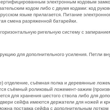
ертифицированным электронным кодовым замком
ательским кодом либо с двумя кодами: код руково
русском языке прилагается. Питание электронног
тая смена разряженной батарейки.
горизонтальную ригельную систему с запиранием
рукцию для дополнительного усиления. Петли вн
) отделение, съёмная полка и деревянные ложеме
тся съёмный роликовый ложемент-зажим (произв
уется для хранения шестого ствола либо для доп
 двери сейфа имеются держатели для ножей и кр
зможна поставка сейфа с дополнительным лотком