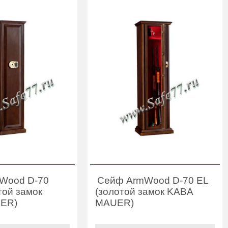
Wood D-70
Сейф ArmWood D-70 EL
той замок
(золотой замок KABA
ER)
MAUER)