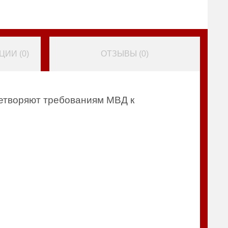
ИИ (
0
)
ОТЗЫВЫ (
0
)
етворяют требованиям МВД к