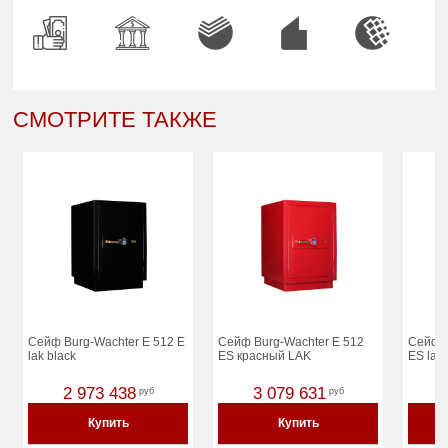
СМОТРИТЕ ТАКЖЕ
Сейф Burg-Wachter E 512 E
Сейф Burg-Wachter E 512
Сейф B
lak black
ES красный LAK
ES lak
2 973 438
3 079 631
руб
руб
Купить
Купить