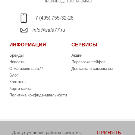
ПРОИЗВОДСТВО НА ЗАКАЗ
+7 (495) 755-32-28
info@safe77.ru
ИНФОРМАЦИЯ
СЕРВИСЫ
Бренды
Акции
Новости
Перевозка сейфов
О магазине safe77
Доставка и самовывоз
Блог
Контакты
Карта сайта
Политика конфиденциальности
Copyright © 2006-2026. Интернет-магазин сейфов
Для улучшения работы сайта мы
ПРИНЯТЬ