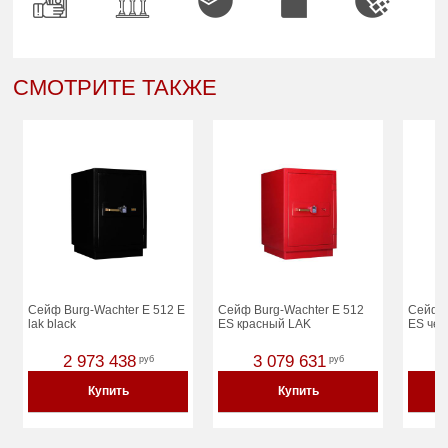
СМОТРИТЕ ТАКЖЕ
Сейф Burg-Wachter E 512 E
Сейф Burg-Wachter E 512
Сейф B
lak black
ES красный LAK
ES че
2 973 438
3 079 631
руб
руб
Купить
Купить