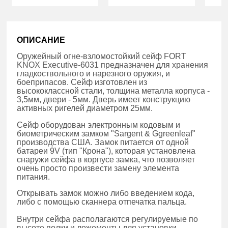
ОПИСАНИЕ
Оружейный огне-взломостойкий сейф FORT
KNOX Executive-6031 предназначен для хранения
гладкоствольного и нарезного оружия, и
боеприпасов. Сейф изготовлен из
высококлаcсной стали, толщина металла корпуса -
3,5мм, двери - 5мм. Дверь имеет конструкцию
активных ригелей диаметром 25мм.
Сейф оборудован электронным кодовым и
биометрическим замком "Sargent & Ggreenleaf"
производства США. Замок питается от одной
батареи 9V (тип "Крона"), которая установлена
снаружи сейфа в корпусе замка, что позволяет
очень просто произвести замену элемента
питания.
Открывать замок можно либо введением кода,
либо с помощью сканнера отпечатка пальца.
Внутри сейфа располагаются регулируемые по
высоте полки и ложементы для установки