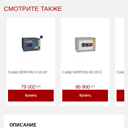
СМОТРИТЕ ТАКЖЕ
Сейф GRIFFON H 26 KP
Сейф GRIFFON HG 26 E
Сейф 
79 002
86 900
руб
руб
Купить
Купить
ОПИСАНИЕ