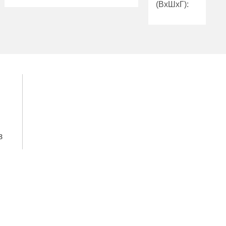
(ВхШхГ):
Количество
1
полок (шт):
Количество
Вес (кг):
18.00
полок (шт):
Внутренний
14.00
Вес (кг):
объем (л):
Гарантия:
1 год
з