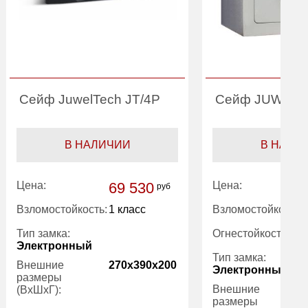
Сейф JuwelTech JT/4P
Сейф JUWEL 
В НАЛИЧИИ
В НАЛИ
Цена:
69 530
Цена:
руб
Взломостойкость:
1 класс
Взломостойкость:
Тип замка:
Огнестойкость:
Электронный
Тип замка:
Внешние
270x390x200
Электронный
размеры
Внешние
(ВхШхГ):
размеры