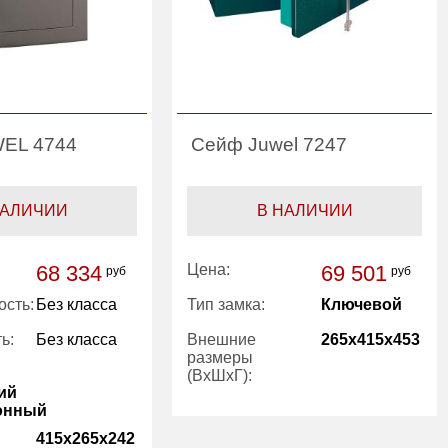
EL 4744
Сейф Juwel 7247
НАЛИЧИИ
В НАЛИЧИИ
68 334
Цена:
69 501
руб
руб
ость:
Без класса
Тип замка:
Ключевой
ь:
Без класса
Внешние
265x415x453
размеры
(ВхШхГ):
ий
онный
Вес (кг):
29.30
415x265x242