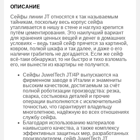
ОПИСАНИЕ
Сейфы линии JT относятся к так называемым
тайникам, поскольку весь корпус сейфа
утапливается в нишу в стене и наглухо крепится
путём цементирования. Это наилучший вариант
для хранения ценных вещей и денег в домашних
условиях – ведь такой сейф прячется за картиной,
ковром, полкой шкафа и так далее, и даже о его
наличии грабитель не догадается. Если же сейф
всё-таки обнаружат, то ни быстро и тихо взломать
его, ни вынести из квартиры не получится.
Сейфы JuwelTech JT/4P выпускаются на
фирменном заводе в Италии и знамениты
высоким качеством, достигаемым за счёт
полной роботизации производства: резка,
сварка, состыковка деталей и прочие
операции выполняются с исключительной
точностью, что гарантирует владельцу
многолетнюю, надёжную во всех отношениях
службу сейфа.
Благодаря использованию материалов
наивысшего качества, а также комплексу
эффективных защитных мер, разработанных
производителем, сейф JuwelTech JT