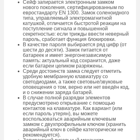
Сейф запирается электронным замком
нового поколения, сертифицированным по
евростандарту EN 1300. Замок соленоидного
типа, управляемый электромагнитной
катушкой, отличается быстротой реакции на
поступление сигнала и повышенной
секретностью: если трижды ввести неверный
пароль, сработает функция блокировки.
В качестве пароля выбирается ряд цифр (от
шести до десяти). Замок питается от
батареек и имеет энергонезависимую
память: актуальный код сохранится, даже
если батареи целиком разряжены.
Среди достоинств замка следует отметить
удобную мембранную клавиатуру со
светодиодами, а также световые/звуковые
оповещения о том, верно или нет введён код,
и о снижении заряда батарей.
В случае полной разрядки элементов
предусмотрено открывание с помощью
контактов на клавиатуре. Как вариант (или
если пароль утерян), вы можете
воспользоваться аварийным ключевым
замком с двухпрофильным ключом (хранить
аварийный ключ в сейфе категорически не
рекомендуется).