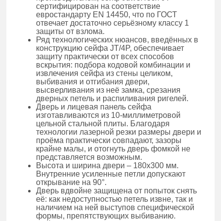
сертифицирован на соответствие
евростандарту EN 14450, что по ГОСТ
отвечает достаточно серьёзному классу 1
защиты от взлома.
Ряд технологических нюансов, введённых в
конструкцию сейфа JT/4P, обеспечивает
защиту практически от всех способов
вскрытия: подбора кодовой комбинации и
извлечения сейфа из стены целиком,
выбивания и отгибания двери,
высверливания из неё замка, срезания
дверных петель и распиливания ригелей.
Дверь и лицевая панель сейфа
изготавливаются из 10-миллиметровой
цельной стальной плиты. Благодаря
технологии лазерной резки размеры двери и
проёма практически совпадают, зазоры
крайне малы, и отогнуть дверь фомкой не
представляется возможным.
Высота и ширина двери – 180х300 мм.
Внутренние усиленные петли допускают
открывание на 90°.
Дверь вдвойне защищена от попыток снять
её: как недоступностью петель извне, так и
наличием на ней выступов специфической
формы, препятствующих выбиванию.