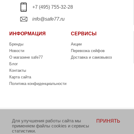
+7 (495) 755-32-28
info@safe77.ru
ИНФОРМАЦИЯ
СЕРВИСЫ
Бренды
Акции
Новости
Перевозка сейфов
О магазине safe77
Доставка и самовывоз
Блог
Контакты
Карта сайта
Политика конфиденциальности
Copyright © 2006-2026. Интернет-магазин сейфов
Для улучшения работы сайта мы
ПРИНЯТЬ
www.safe77.ru
применяем файлы cookies и сервисы
статистики.
Данный интернет-сайт носит исключительно информационный