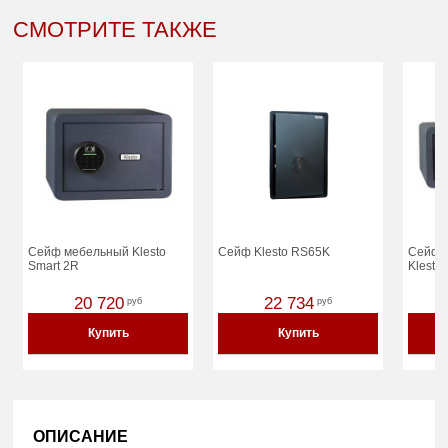
СМОТРИТЕ ТАКЖЕ
Сейф мебельный Klesto
Сейф Klesto RS65K
Сейф 
Smart 2R
Klesto
20 720
22 734
руб
руб
Купить
Купить
ОПИСАНИЕ