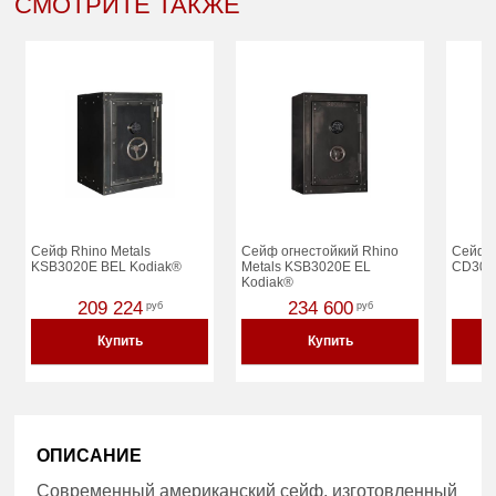
СМОТРИТЕ ТАКЖЕ
Сейф Rhino Metals
Сейф огнестойкий Rhino
Сейф R
KSB3020E BEL Kodiak®
Metals KSB3020E EL
CD302
Kodiak®
209 224
234 600
руб
руб
Купить
Купить
ОПИСАНИЕ
Современный американский сейф, изготовленный