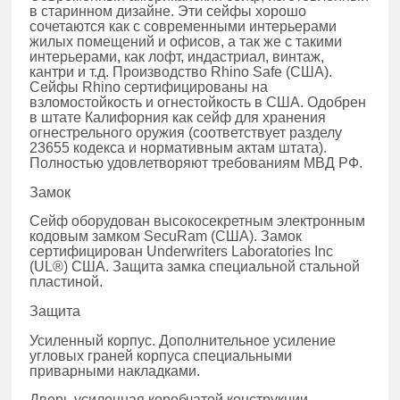
в старинном дизайне. Эти сейфы хорошо
сочетаются как с современными интерьерами
жилых помещений и офисов, а так же с такими
интерьерами, как лофт, индастриал, винтаж,
кантри и т.д. Производство Rhino Safe (США).
Сейфы Rhino сертифицированы на
взломостойкость и огнестойкость в США. Одобрен
в штате Калифорния как сейф для хранения
огнестрельного оружия (соответствует разделу
23655 кодекса и нормативным актам штата).
Полностью удовлетворяют требованиям МВД РФ.
Замок
Сейф оборудован высокосекретным электронным
кодовым замком SecuRam (США). Замок
сертифицирован Underwriters Laboratories Inc
(UL®) США. Защита замка специальной стальной
пластиной.
Защита
Усиленный корпус. Дополнительное усиление
угловых граней корпуса специальными
приварными накладками.
Дверь усиленная коробчатой конструкции.