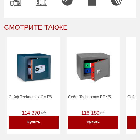
СМОТРИТЕ ТАКЖЕ
Сейф Technomax GMT/6
Сейф Technomax DPK/5
Сейф 
114 370
116 180
руб
руб
Купить
Купить