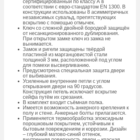
сертифицированный по классу А в
соответствии с евро-стандартом EN 1300. В
конструкции использованы 8 асимметричных
независимых сувальд, препятствующих
вскрытию с помощью отмычек.
Ключ со сложной двойной бородкой защищён
от несанкционированного дублирования.
При открытом замке ключ из замка не
вынимается.
Замок и ригели защищены твёрдой
пластиной из марганцовистой стали
толщиной 3 мм, расположенной под углом
для помехи высверливанию.
Предусмотрена специальная защита двери
от выбивания.
Усиленные внутренние петли с углом
открывания двери на 90 градусов.
Конструкция петель исключает вскрытие
сейфа путём их срезания.
В комплект входит съёмная полка.
Имеется возможность анкерного крепления к
полу и стене. Анкерные болты прилагаются.
Применяется термообработка эпоксидным
порошковым покрытием, устойчивым к
бытовым повреждениям и коррозии. Дизайн
– глубокий матово-синий оттенок,
внутренняя поверхность двери – красная.