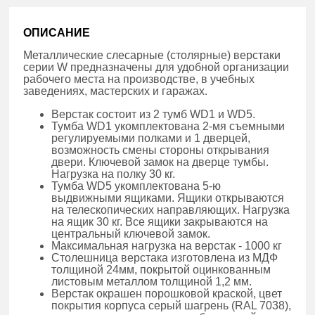
ОПИСАНИЕ
Металлические слесарные (столярные) верстаки
серии W предназначены для удобной организации
рабочего места на производстве, в учебных
заведениях, мастерских и гаражах.
Верстак состоит из 2 тумб WD1 и WD5.
Тумба WD1 укомплектована 2-мя съемными
регулируемыми полками и 1 дверцей,
возможность смены стороны открывания
двери. Ключевой замок на дверце тумбы.
Нагрузка на полку 30 кг.
Тумба WD5 укомплектована 5-ю
выдвижными ящиками. Ящики открываются
на телескопических направляющих. Нагрузка
на ящик 30 кг. Все ящики закрываются на
центральный ключевой замок.
Максимальная нагрузка на верстак - 1000 кг
Столешница верстака изготовлена из МДФ
толщиной 24мм, покрытой оцинкованным
листовым металлом толщиной 1,2 мм.
Верстак окрашен порошковой краской, цвет
покрытия корпуса серый шагрень (RAL 7038),