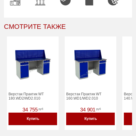
СМОТРИТЕ ТАКЖЕ
Верстак Практик WT
Верстак Практик WT
Верста
180.WD2/WD2.010
160.WD1/WD2.010
140.WD
34 755
34 901
руб
руб
Купить
Купить