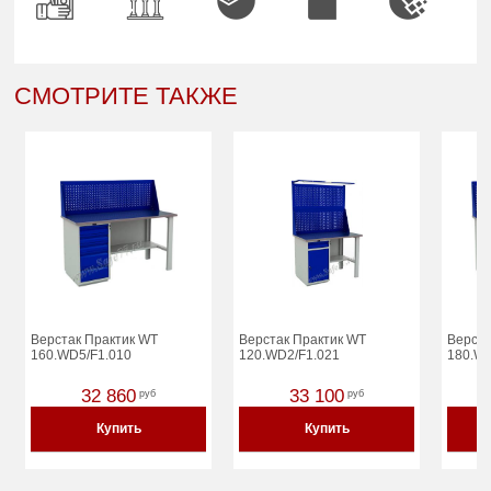
СМОТРИТЕ ТАКЖЕ
Верстак Практик WT
Верстак Практик WT
Верста
160.WD5/F1.010
120.WD2/F1.021
180.W
32 860
33 100
руб
руб
Купить
Купить