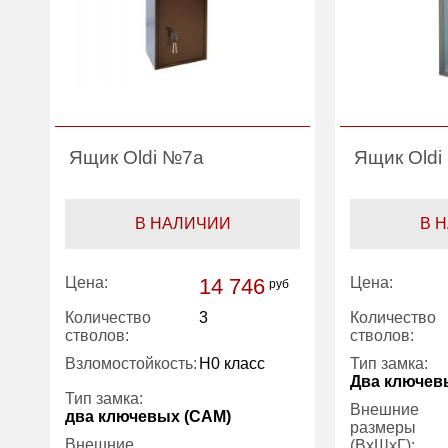
Ящик Oldi №7a
Ящик Old
В НАЛИЧИИ
В 
Цена:
14 746
Цена:
руб
Количество
3
Количество
стволов:
стволов:
Взломостойкость:
H0 класс
Тип замка:
Два ключев
Тип замка:
Внешние
два ключевых (САМ)
размеры
Внешние
(ВхШхГ):