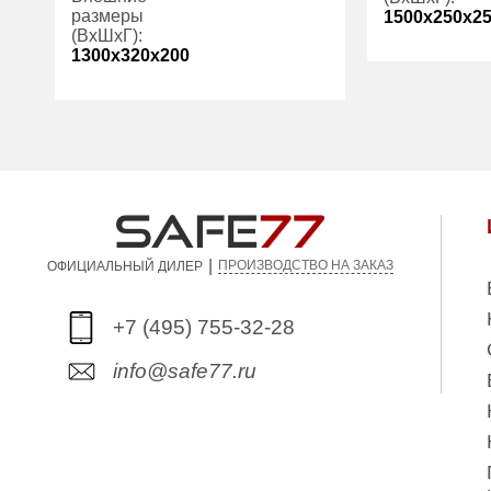
размеры
1500x250x2
(ВхШхГ):
1300x320x200
Трейзер:
Количество
2
Вес (кг):
полок (шт):
Трейзер:
есть
Вес (кг):
25.00
Гарантия:
1 год
|
ПРОИЗВОДСТВО НА ЗАКАЗ
ОФИЦИАЛЬНЫЙ ДИЛЕР
+7 (495) 755-32-28
info@safe77.ru