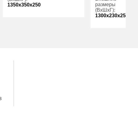
размеры
1350x350x250
(ВхШхГ):
1300x230x250
Трейзер:
есть
Вес (кг):
27.00
Трейзер:
Вес (кг):
Гарантия:
з