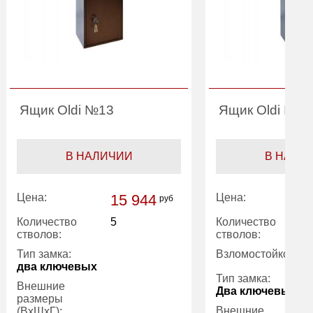
Ящик Oldi №13
Ящик Oldi №Ф
В НАЛИЧИИ
В НАЛИ
Цена:
15 944
Цена:
руб
Количество
5
Количество
стволов:
стволов:
Тип замка:
Взломостойкость:
два ключевых
Тип замка:
Внешние
Два ключевых С
размеры
Внешние
(ВхШхГ):