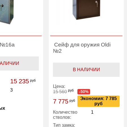
i №16a
Сейф для оружия Oldi
№2
НАЛИЧИИ
В НАЛИЧИИ
15 235
руб
Цена:
3
руб
15 560
-50%
Экономия: 7 785
7 775
руб
руб
ых
Количество
1
стволов:
Тип замка: