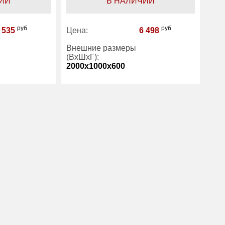
ИИ
В НАЛИЧИИ
руб
руб
 535
Цена:
6 498
Внешние размеры
(ВхШхГ):
2000x1000x600
4
Количество полок
4
(шт):
1 год
Гарантия:
1 год
Практик
Производитель:
Практик
еллажи
Категория:
Стеллажи
таллические 4
металлические 4
лки
полки