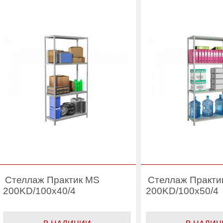
(шт):
Гарантия:
Гарантия:
1 год
Производитель:
Производитель:
Практик
Категория:
Ст
Категория:
Стеллажи
ме
металлические 4
по
полки
Стеллаж Практик MS
Стеллаж Практи
200KD/100x40/4
200KD/100x50/4