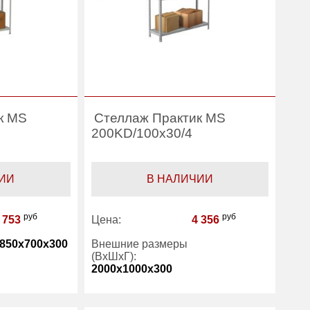
к MS
Стеллаж Практик MS
200KD/100x30/4
ИИ
В НАЛИЧИИ
руб
руб
 753
Цена:
4 356
850x700x300
Внешние размеры
(ВхШхГ):
2000x1000x300
4
Количество полок
4