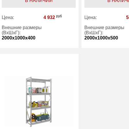
В НАЛИЧИИ
В НАЛИЧ
руб
Цена:
4 932
Цена:
5
Внешние размеры
Внешние размеры
(ВхШхГ):
(ВхШхГ):
2000x1000x400
2000x1000x500
Количество полок
4
Количество полок
(шт):
(шт):
Гарантия:
1 год
Гарантия:
Производитель:
Практик
Производитель:
Категория:
Стеллажи
Категория:
Ст
металлические 4
ме
полки
по